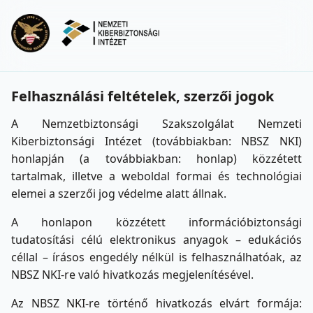
Ugrás a fő tartalomra
Menu
Felhasználási feltételek, szerzői jogok
A Nemzetbiztonsági Szakszolgálat Nemzeti
Kiberbiztonsági Intézet (továbbiakban: NBSZ NKI)
honlapján (a továbbiakban: honlap) közzétett
tartalmak, illetve a weboldal formai és technológiai
elemei a szerzői jog védelme alatt állnak.
A honlapon közzétett információbiztonsági
tudatosítási célú elektronikus anyagok – edukációs
céllal – írásos engedély nélkül is felhasználhatóak, az
NBSZ NKI-re való hivatkozás megjelenítésével.
Az NBSZ NKI-re történő hivatkozás elvárt formája: