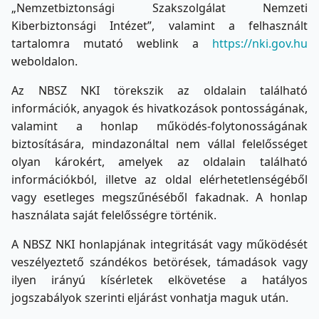
„Nemzetbiztonsági Szakszolgálat Nemzeti
Kiberbiztonsági Intézet”, valamint a felhasznált
tartalomra mutató weblink a
https://nki.gov.hu
weboldalon.
Az NBSZ NKI törekszik az oldalain található
információk, anyagok és hivatkozások pontosságának,
valamint a honlap működés-folytonosságának
biztosítására, mindazonáltal nem vállal felelősséget
olyan károkért, amelyek az oldalain található
információkból, illetve az oldal elérhetetlenségéből
vagy esetleges megszűnéséből fakadnak. A honlap
használata saját felelősségre történik.
A NBSZ NKI honlapjának integritását vagy működését
veszélyeztető szándékos betörések, támadások vagy
ilyen irányú kísérletek elkövetése a hatályos
jogszabályok szerinti eljárást vonhatja maguk után.