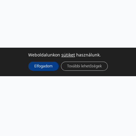
Weboldalunkon
sütiket
használunk.
Elfogadom
További lehetőségek
KÖZÖSSÉGI MÉDIA
Facebook
LinkedIn