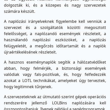
dolgozták ki, és a közepes és nagy szervezetek
számára készült.
A naplózási irányelveknek figyelembe kell venniük a
szervezet és a szolgáltatók közötti megosztott
felelősséget, a naplózandó események részleteit, a
használandó naplózási eszközöket, a naplózás
felügyeletét, a megőrzés időtartamát és a naplók
újraértékelésének részleteit.
A hasznos eseménynaplók segítik a hálózatvédőket
abban, hogy felmérjék, a biztonsági események
valódiak vagy fals-pozitívak, és, hogy felfedezzék
azokat a LOTL technikákat, amelyeket úgy terveztek,
hogy legitimnek tűnjenek.
A szervezeteknek az útmutató szerint gépek operációs
rendszerére jellemző LOLBins naplózására kell
összpontosítaniuk. Ilyenek például a segédprogramok,