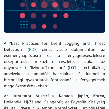
A “Best Practices for Event Logging and Threat
Detection” (
PDF
) címet viselő dokumentum az
eseménynaplózásra és a fenyegetésészlelésre
összpontosít, miközben részletezi azokat az
úgynevezett “living-off-the-land” (LOTL) technikákat,
amelyeket a támadók használnak, és kiemeli a
biztonsági gyakorlatok fontosságát a fenyegetések
megelőzése érdekében.
Az útmutatót Ausztrália, Kanada, Japán, Korea,
Hollandia, Új-Zéland, Szingapúr, az Egyesült Királyság
és az Egyesült Államok kormányzati ügynökségei