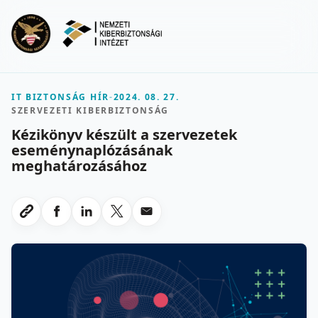
Ugrás a fő tartalomra
Menu
IT BIZTONSÁG HÍR
-
2024. 08. 27.
SZERVEZETI KIBERBIZTONSÁG
Kézikönyv készült a szervezetek
eseménynaplózásának
meghatározásához
Megosztas Facebookon
Megosztas LinkedInen
Megosztas X-en
Megosztas emailben
Link masolasa