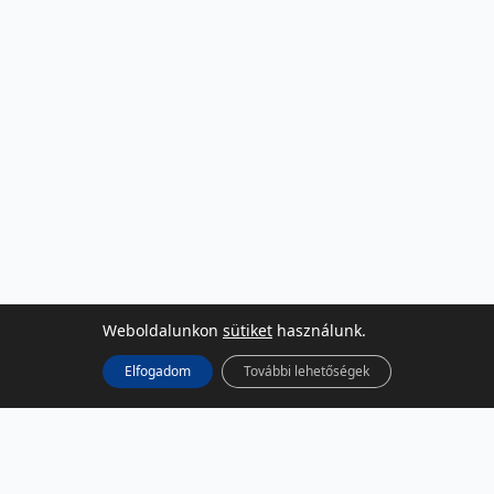
Weboldalunkon
sütiket
használunk.
Elfogadom
További lehetőségek
KÖZÖSSÉGI MÉDIA