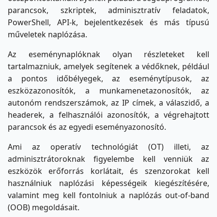
parancsok, szkriptek, adminisztratív feladatok,
PowerShell, API-k, bejelentkezések és más típusú
műveletek naplózása.
Az eseménynaplóknak olyan részleteket kell
tartalmazniuk, amelyek segítenek a védőknek, például
a pontos időbélyegek, az eseménytípusok, az
eszközazonosítók, a munkamenetazonosítók, az
autonóm rendszerszámok, az IP címek, a válaszidő, a
headerek, a felhasználói azonosítók, a végrehajtott
parancsok és az egyedi eseményazonosító.
Ami az operatív technológiát (OT) illeti, az
adminisztrátoroknak figyelembe kell venniük az
eszközök erőforrás korlátait, és szenzorokat kell
használniuk naplózási képességeik kiegészítésére,
valamint meg kell fontolniuk a naplózás out-of-band
(OOB) megoldásait.