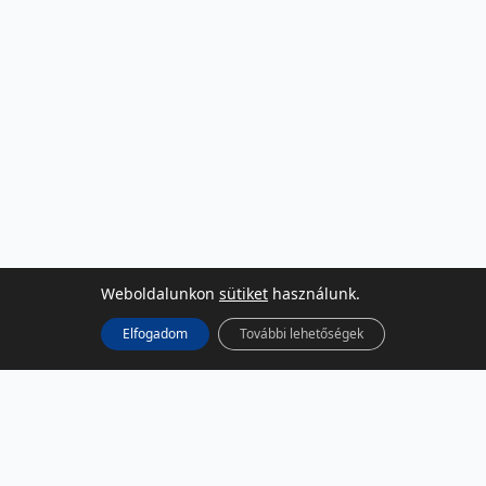
Weboldalunkon
sütiket
használunk.
Elfogadom
További lehetőségek
KÖZÖSSÉGI MÉDIA