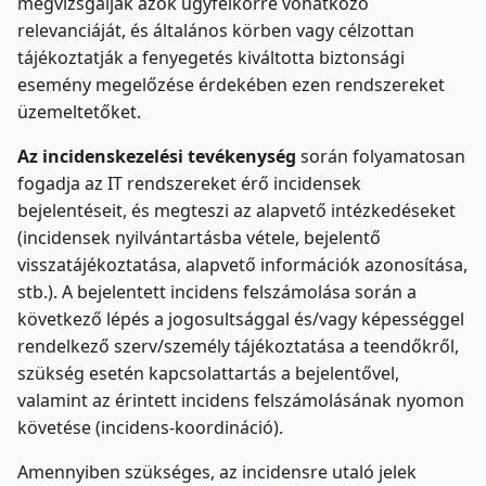
megvizsgálják azok ügyfélkörre vonatkozó
relevanciáját, és általános körben vagy célzottan
tájékoztatják a fenyegetés kiváltotta biztonsági
esemény megelőzése érdekében ezen rendszereket
üzemeltetőket.
Az incidenskezelési tevékenység
során folyamatosan
fogadja az IT rendszereket érő incidensek
bejelentéseit, és megteszi az alapvető intézkedéseket
(incidensek nyilvántartásba vétele, bejelentő
visszatájékoztatása, alapvető információk azonosítása,
stb.). A bejelentett incidens felszámolása során a
következő lépés a jogosultsággal és/vagy képességgel
rendelkező szerv/személy tájékoztatása a teendőkről,
szükség esetén kapcsolattartás a bejelentővel,
valamint az érintett incidens felszámolásának nyomon
követése (incidens-koordináció).
Amennyiben szükséges, az incidensre utaló jelek