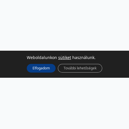
Weboldalunkon
sütiket
használunk.
Elfogadom
További lehetőségek
KÖZÖSSÉGI MÉDIA
Facebook
LinkedIn