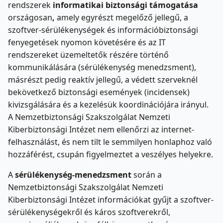
rendszerek
informatikai biztonsági támogatása
országosan
,
amely egyrészt megelőző jellegű, a
szoftver-sérülékenységek és információbiztonsági
fenyegetések nyomon követésére és az IT
rendszereket üzemeltetők részére történő
kommunikálására (sérülékenység menedzsment),
másrészt pedig reaktív jellegű, a védett szerveknél
bekövetkező biztonsági események (incidensek)
kivizsgálására és a kezelésük koordinációjára irányul.
A Nemzetbiztonsági Szakszolgálat Nemzeti
Kiberbiztonsági Intézet nem ellenőrzi az internet-
felhasználást, és nem tilt le semmilyen honlaphoz való
hozzáférést, csupán figyelmeztet a veszélyes helyekre.
A
sérülékenység-menedzsment
során a
Nemzetbiztonsági Szakszolgálat Nemzeti
Kiberbiztonsági Intézet információkat gyűjt a szoftver-
sérülékenységekről és káros szoftverekről,