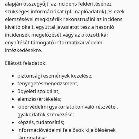
alapján összegyűjti az incidens felderítéséhez
szükséges információkat (pl.: naplóadatok) és ezek
elemzésével megkísérlik rekonstruálni az incidens
kiváltó okait, egyúttal javaslatot tesz a hasonló
incidensek megelőzését vagy az okozott kár
enyhítését támogató informatikai védelmi
intézkedésekre.
Ellátott feladatok:
biztonsági események kezelése;
fenyegetésmenedzsment;
ügyeleti szolgálat;
elemzés/értékelés;
kibervédelmi gyakorlatokon való részvétel,
gyakorlatok szervezése;
képzés, tudatosítás;
információvédelmi felelősök kijelölésének
támogatása;