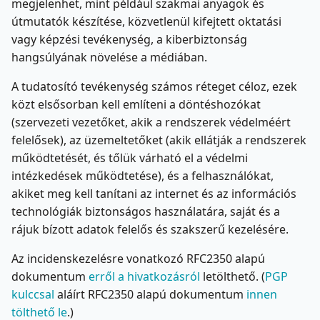
megjelenhet, mint például szakmai anyagok és
útmutatók készítése, közvetlenül kifejtett oktatási
vagy képzési tevékenység, a kiberbiztonság
hangsúlyának növelése a médiában.
A tudatosító tevékenység számos réteget céloz, ezek
közt elsősorban kell említeni a döntéshozókat
(szervezeti vezetőket, akik a rendszerek védelméért
felelősek), az üzemeltetőket (akik ellátják a rendszerek
működtetését, és tőlük várható el a védelmi
intézkedések működtetése), és a felhasználókat,
akiket meg kell tanítani az internet és az információs
technológiák biztonságos használatára, saját és a
rájuk bízott adatok felelős és szakszerű kezelésére.
Az incidenskezelésre vonatkozó RFC2350 alapú
dokumentum
erről a hivatkozásról
letölthető. (
PGP
kulccsal
aláírt RFC2350 alapú dokumentum
innen
tölthető le
.)