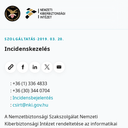
Ugrás a fő tartalomra
Menu
SZOLGÁLTATÁS
-
2019. 03. 20.
Incidenskezelés
Megosztas Facebookon
Megosztas LinkedInen
Megosztas X-en
Megosztas emailben
Link masolasa
: +36 (1) 336 4833
: +36 (30) 344 0704
:
Incidensbejelentés
:
csirt@nki.gov.hu
A Nemzetbiztonsági Szakszolgálat Nemzeti
Kiberbiztonsági Intézet rendeltetése az informatikai