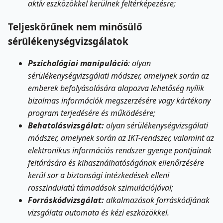
aktív eszközökkel kerülnek feltérképezésre;
Teljeskörűnek nem minősülő
sérülékenységvizsgálatok
Pszichológiai manipuláció
: olyan
sérülékenységvizsgálati módszer, amelynek során az
emberek befolyásolására alapozva lehetőség nyílik
bizalmas információk megszerzésére vagy kártékony
program terjedésére és működésére;
Behatolásvizsgálat:
olyan sérülékenységvizsgálati
módszer, amelynek során az IKT-rendszer, valamint az
elektronikus információs rendszer gyenge pontjainak
feltárására és kihasználhatóságának ellenőrzésére
kerül sor a biztonsági intézkedések elleni
rosszindulatú támadások szimulációjával;
Forráskódvizsgálat:
alkalmazások forráskódjának
vizsgálata automata és kézi eszközökkel.