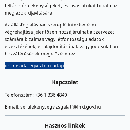
feltárt sérülékenységeket, és javaslatokat fogalmaz
meg azok kijavítására.
Az állásfoglalásban szereplő intézkedések
végrehajtása jelentősen hozzájárulhat a szervezet
számára bizalmas vagy létfontosságú adatok
elvesztésének, eltulajdonításának vagy jogosulatlan
hozzáférésének megelőzéséhez.
online adategyeztető űrlap
Kapcsolat
Telefonszám: +36 1 336 4840
E-mail: serulekenysegvizsgalat[@]nki.gov.hu
Hasznos linkek