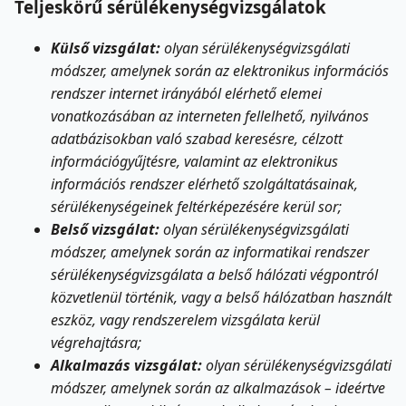
Teljeskörű sérülékenységvizsgálatok
Külső vizsgálat:
olyan sérülékenységvizsgálati
módszer, amelynek során az elektronikus információs
rendszer internet irányából elérhető elemei
vonatkozásában az interneten fellelhető, nyilvános
adatbázisokban való szabad keresésre, célzott
információgyűjtésre, valamint az elektronikus
információs rendszer elérhető szolgáltatásainak,
sérülékenységeinek feltérképezésére kerül sor;
Belső vizsgálat:
olyan sérülékenységvizsgálati
módszer, amelynek során az informatikai rendszer
sérülékenységvizsgálata a belső hálózati végpontról
közvetlenül történik, vagy a belső hálózatban használt
eszköz, vagy rendszerelem vizsgálata kerül
végrehajtásra;
Alkalmazás vizsgálat:
olyan sérülékenységvizsgálati
módszer, amelynek során az alkalmazások – ideértve