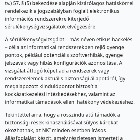
tv.) 57. § (5) bekezdése alapján kizárólagos hatáskörrel
rendelkezik a jogszabályban foglalt elektronikus
információs rendszerekre kiterjedő
sérülékenységvizsgálatok elvégzésére.
A sérülékenységvizsgálat – más néven etikus hackelés
– célja az informatikai rendszerekben rejlő gyenge
pontok, például potenciális szoftverhibák, gyenge
jelszavak vagy hibás konfigurációk azonosítása. A
vizsgálat átfogó képet ad a rendszerek vagy
rendszerelemek aktuális biztonsági állapotáról, így
megalapozott kiindulópontot biztosít a
kockázatkezelési intézkedésekhez, valamint az
informatikai támadások elleni hatékony védekezéshez.
Tekintettel arra, hogy a rosszindulatú támadók a
biztonsági rések kihasználásával súlyos károkat
okozhatnak, az NKI minden esetben írásos
állásfoglalást készít, amely részletesen ismerteti a