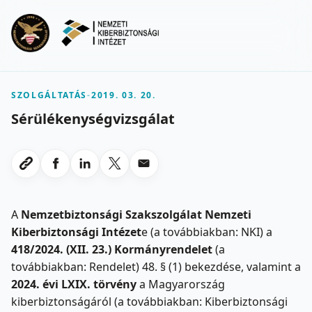
Ugrás a fő tartalomra
Menu
SZOLGÁLTATÁS
-
2019. 03. 20.
Sérülékenységvizsgálat
Megosztas Facebookon
Megosztas LinkedInen
Megosztas X-en
Megosztas emailben
Link masolasa
A
Nemzetbiztonsági Szakszolgálat Nemzeti
Kiberbiztonsági Intézet
e (a továbbiakban: NKI) a
418/2024. (XII. 23.) Kormányrendelet
(a
továbbiakban: Rendelet) 48. § (1) bekezdése, valamint a
2024. évi LXIX. törvény
a Magyarország
kiberbiztonságáról (a továbbiakban: Kiberbiztonsági