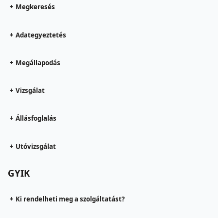
+
Megkeresés
+
Adategyeztetés
+
Megállapodás
+
Vizsgálat
+
Állásfoglalás
+
Utóvizsgálat
GYIK
+
Ki rendelheti meg a szolgáltatást?