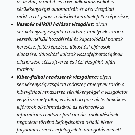
az asztali, a mobil- és a webalkalmazásokat is –
sérülékenységei automatizált és kézi vizsgálati
módszerek felhasználásával kerülnek feltérképezésre;
Vezeték nélküli hálózat vizsgálat:
olyan
sérülékenységvizsgálati módszer, amelynek során a
vezeték nélküli hozzáférési és kapcsolódási pontok
keresése, feltérképezése, titkosítási eljárások
elemzése, titkosítási kulcsok visszafejthetőségének
ellenőrzése célszoftverek és kézi vizsgálat útján
történik;
Kiber-fizikai rendszerek vizsgálata:
olyan
sérülékenységvizsgálati módszer, amelynek során a
kiber-fizikai rendszerek sérülékenységei a vizsgálatot
végző személy által, elsősorban passzív technikák és
eljárások alkalmazásával, az elektronikus
információs rendszer funkcionális működésének
negatívan történő befolyásolása nélkül, illetve
folyamatos rendszerfelügyeleti támogatás mellett