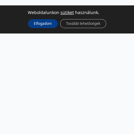
Weboldalunkon
sütiket
használunk.
Elfogadom
További lehetőségek
KÖZÖSSÉGI MÉDIA
Facebook
LinkedIn
Instagram
Podcast
RSS