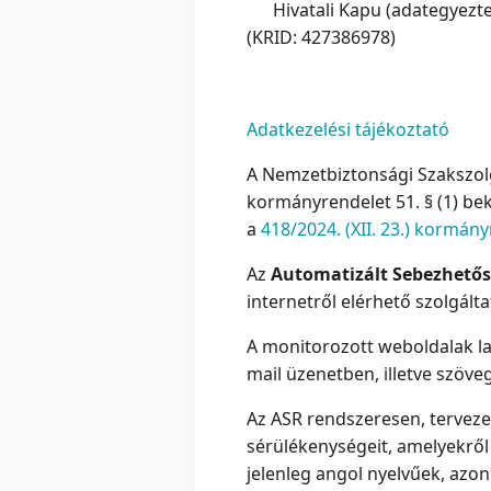
Hivatali Kapu (adategyezt
(KRID: 427386978)
Adatkezelési tájékoztató
A Nemzetbiztonsági Szakszolg
kormányrendelet 51. § (1) bek
a
418/2024. (XII. 23.) kormán
Az
Automatizált Sebezhetős
internetről elérhető szolgál
A monitorozott weboldalak lass
mail üzenetben, illetve szöve
Az ASR rendszeresen, tervezet
sérülékenységeit, amelyekről 
jelenleg angol nyelvűek, azo