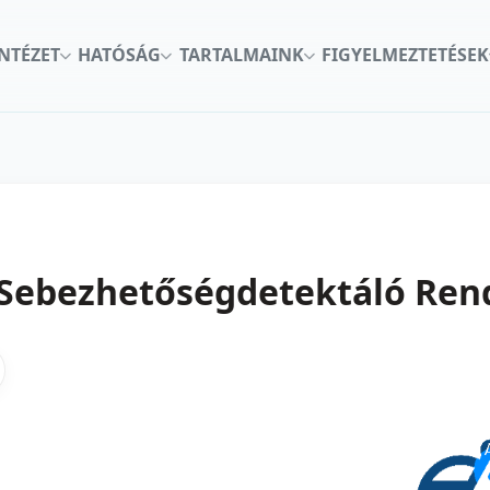
INTÉZET
HATÓSÁG
TARTALMAINK
FIGYELMEZTETÉSEK
Sebezhetőségdetektáló Rend
kon
nkedInen
as X-en
gosztas emailben