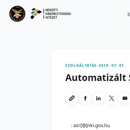
Ugrás a fő tartalomra
SZOLGÁLTATÁS
-
2019. 07. 01.
Automatizált 
Megosztas Faceboo
Megosztas Li
Megoszt
Me
Link masolasa
: asr[@]nki.gov.hu