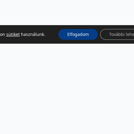
kon
sütiket
használunk.
Elfogadom
További leh
KÖZÖSSÉGI MÉDIA
Facebook
LinkedIn
Instagram
Podcast