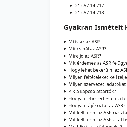
212.92.14.212
212.92.14.218
Gyakran Ismételt 
Mi is az az ASR
Mit csinál az ASR?
Mire jó az ASR?
Mit érdemes az ASR felügye
Hogy lehet bekerülni az AS
Milyen feltételeket kell tel
Milyen szervezeti adatoka
Kik a kapcsolattartók?
Hogyan lehet értesülni a fel
Hogyan tájékoztat az ASR?
Mit kell tenni az ASR riaszt
Mit kell tenni az ASR által f
Meddig tart a felügyelet?