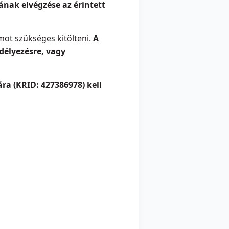
ának elvégzése az érintett
mot szükséges kitölteni.
A
délyezésre, vagy
a (KRID: 427386978) kell