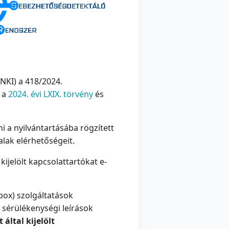
NKI) a 418/2024.
t a
2024. évi LXIX. törvény
és
i a nyilvántartásába rögzített
lak elérhetőségeit.
kijelölt kapcsolattartókat e-
box) szolgáltatások
 sérülékenységi leírások
 által kijelölt