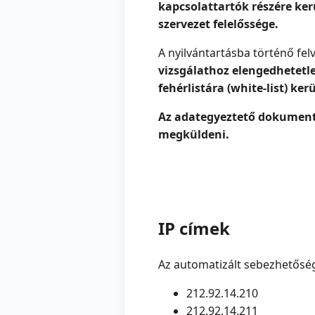
kapcsolattartók részére ker
szervezet felelőssége.
A nyilvántartásba történő fe
vizsgálathoz elengedhetetle
fehérlistára (white-list) ker
Az adategyeztető dokumentu
megküldeni.
IP címek
Az automatizált sebezhetőség
212.92.14.210
212.92.14.211