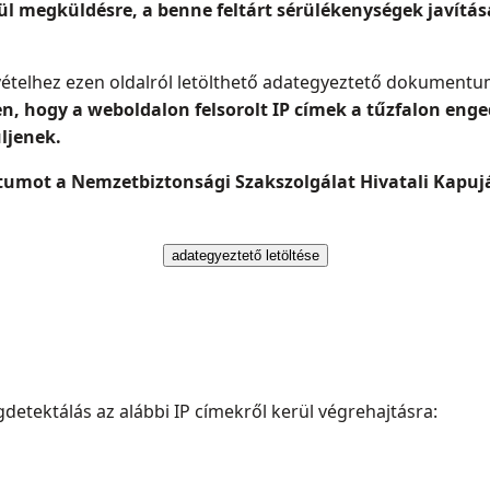
ül megküldésre, a benne feltárt sérülékenységek javítás
lvételhez ezen oldalról letölthető adategyeztető dokumentu
n, hogy a weboldalon felsorolt IP címek a tűzfalon enge
üljenek.
mot a Nemzetbiztonsági Szakszolgálat Hivatali Kapujár
adategyeztető letöltése
detektálás az alábbi IP címekről kerül végrehajtásra: