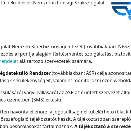
ető beküldése): Nemzetbiztonsági Szakszolgálat
álat Nemzeti Kiberbiztonsági Intézet (továbbiakban: NBSZ 
ezdés a) pontja alapján térítésmentes szolgáltatást biztosí
yrendelet
alá tartozó szervezetek számára.
égdetektáló Rendszer
(továbbiakban: ASR) célja azonosítan
tatások sérülékenységeit, valamint monitorozni ezen webolda
ulásáról vagy leállásáról az ASR az érintett szervezet által 
ges üzenetben (SMS) értesíti.
ten havonta ellenőrzi a jogosultság nélkül elérhető (black-
összefoglaló tájékoztatót készít. A tájékoztatóban szereplő
nban besorolásokat tartalmaznak.
A tájékoztató a szervezet