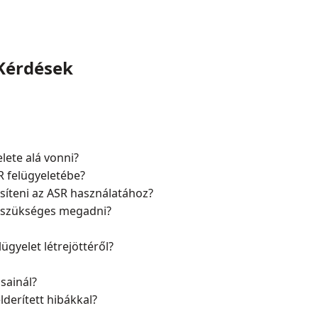
Kérdések
lete alá vonni?
R felügyeletébe?
jesíteni az ASR használatához?
t szükséges megadni?
ügyelet létrejöttéről?
ásainál?
elderített hibákkal?