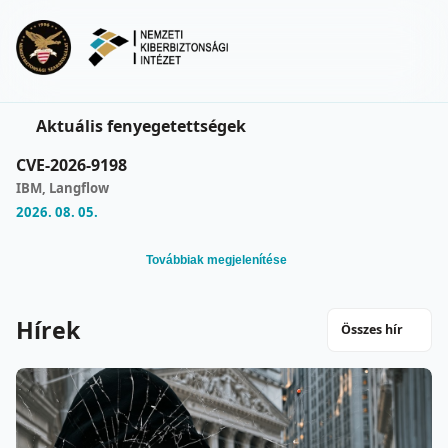
Ugrás a fő tartalomra
Menu
Aktuális fenyegetettségek
Aktuális fenyegetettségek
CVE-2026-9198
IBM, Langflow
2026. 08. 05.
Továbbiak megjelenítése
Hírek
Összes hír