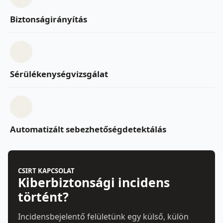
Biztonságirányítás
Sérülékenységvizsgálat
Automatizált sebezhetőségdetektálás
CSIRT KAPCSOLAT
Kiberbiztonsági incidens
történt?
Incidensbejelentő felületünk egy külső, külön