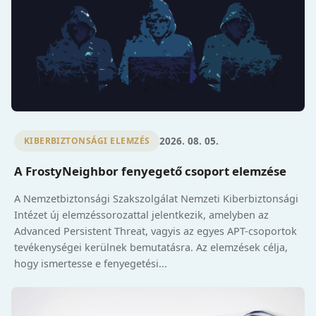
2026. 08. 05.
KIBERBIZTONSÁGI ELEMZÉS
A FrostyNeighbor fenyegető csoport elemzése
A Nemzetbiztonsági Szakszolgálat Nemzeti Kiberbiztonsági
Intézet új elemzéssorozattal jelentkezik, amelyben az
Advanced Persistent Threat, vagyis az egyes APT-csoportok
tevékenységei kerülnek bemutatásra. Az elemzések célja,
hogy ismertesse e fenyegetési...