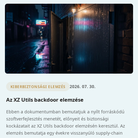
2026. 07. 30.
KIBERBIZTONSÁGI ELEMZÉS
Az XZ Utils backdoor elemzése
Ebben a dokumentumban bemutatjuk a nyílt forráskódú
szoftverfejlesztés menetét, előnyeit és biztonsági
kockázatait az XZ Utils backdoor elemzésén keresztül. Az
elemzés bemutatja egy évekre visszanyúló supply-chain