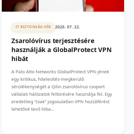
2026. 07. 22.
IT BIZTONSÁG HÍR
Zsarolóvírus terjesztésére
használják a GlobalProtect VPN
hibát
A Palo Alto Networks GlobalProtect VPN-jének
egy kritikus, hitelesítés-megkerülő
sérülékenységét a Qilin zsarolóvírus csoport
vállalati hálózatok feltörésére használja fel. Egy
eredetileg “csak” jogosulatlan VPN hozzáférést
lehetővé tevő hiba...