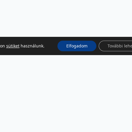
kon
sütiket
használunk.
Elfogadom
További leh
KÖZÖSSÉGI MÉDIA
Facebook
LinkedIn
Instagram