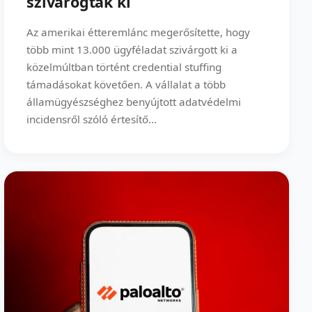
szivárogtak ki
Az amerikai étteremlánc megerősítette, hogy
több mint 13.000 ügyféladat szivárgott ki a
közelmúltban történt credential stuffing
támadásokat követően. A vállalat a több
államügyészséghez benyújtott adatvédelmi
incidensről szóló értesítő...