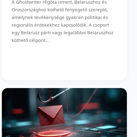
A Ghostwriter régóta ismert, Belaruszhoz és
Oroszországhoz köthető fenyegető szereplő,
amelynek tevékenysége gyakran politikai és
regionális érdekekhez kapcsolódik. A csoport
egy Belarusz párti vagy legalábbis Belaruszhoz
köthető célpont...