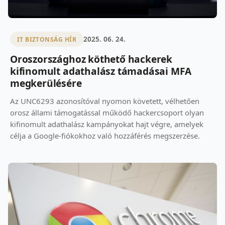
2025. 06. 24.
IT BIZTONSÁG HÍR
Oroszországhoz köthető hackerek
kifinomult adathalász támadásai MFA
megkerülésére
Az UNC6293 azonosítóval nyomon követett, vélhetően
orosz állami támogatással működő hackercsoport olyan
kifinomult adathalász kampányokat hajt végre, amelyek
célja a Google-fiókokhoz való hozzáférés megszerzése.