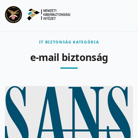
Ugrás a fő tartalomra
Menu
IT BIZTONSÁG KATEGÓRIA
e-mail biztonság