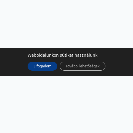
Weboldalunkon
sütiket
használunk.
Elfogadom
További lehetőségek
KÖZÖSSÉGI MÉDIA
Facebook
LinkedIn