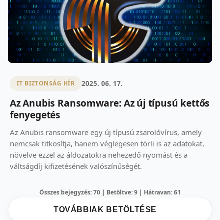
2025. 06. 17.
IT BIZTONSÁG HÍR
Az Anubis Ransomware: Az új típusú kettős
fenyegetés
Az Anubis ransomware egy új típusú zsarolóvírus, amely
nemcsak titkosítja, hanem véglegesen törli is az adatokat,
növelve ezzel az áldozatokra nehezedő nyomást és a
váltságdíj kifizetésének valószínűségét.
Összes bejegyzés: 70 | Betöltve: 9 | Hátravan: 61
TOVÁBBIAK BETÖLTÉSE