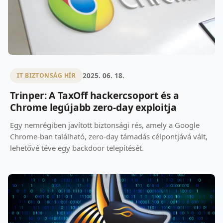
2025. 06. 18.
IT BIZTONSÁG HÍR
Trinper: A TaxOff hackercsoport és a
Chrome legújabb zero-day exploitja
Egy nemrégiben javított biztonsági rés, amely a Google
Chrome-ban található, zero-day támadás célpontjává vált,
lehetővé téve egy backdoor telepítését.