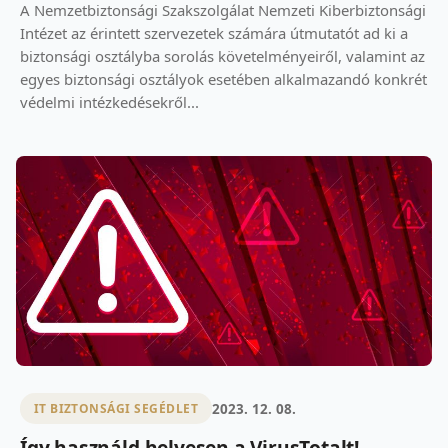
A Nemzetbiztonsági Szakszolgálat Nemzeti Kiberbiztonsági
Intézet az érintett szervezetek számára útmutatót ad ki a
biztonsági osztályba sorolás követelményeiről, valamint az
egyes biztonsági osztályok esetében alkalmazandó konkrét
védelmi intézkedésekről...
2023. 12. 08.
IT BIZTONSÁGI SEGÉDLET
Így használd helyesen a VirusTotalt!