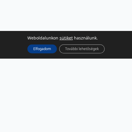
Weboldalunkon
sütiket
használunk.
Elfogadom
További lehetőségek
KÖZÖSSÉGI MÉDIA
Facebook
LinkedIn
Instagram