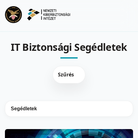
Ugrás a fő tartalomra
Menu
IT Biztonsági Segédletek
Szűrés
Segédletek