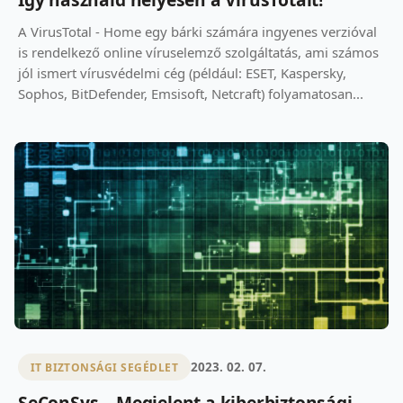
A VirusTotal - Home egy bárki számára ingyenes verzióval
is rendelkező online víruselemző szolgáltatás, ami számos
jól ismert vírusvédelmi cég (például: ESET, Kaspersky,
Sophos, BitDefender, Emsisoft, Netcraft) folyamatosan...
2023. 02. 07.
IT BIZTONSÁGI SEGÉDLET
SeConSys – Megjelent a kiberbiztonsági