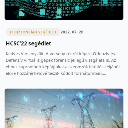
2022. 07. 28.
IT BIZTONSÁGI SEGÉDLET
HCSC’22 segédlet
Kedves Versenyzők! A verseny részét képezi Offenzív és
Defenzív virtuális gépek forensic jellegű vizsgálata is. Az
ehhez kapcsolódó képfájlokat a szervezők letöltés céljából
előre hozzáférhetővé teszik kódolt formátumban,...