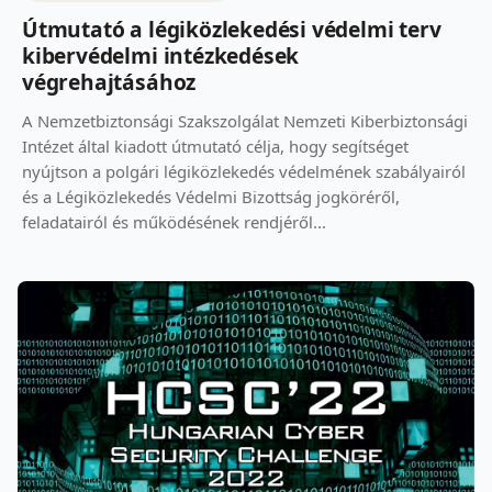
Útmutató a légiközlekedési védelmi terv
kibervédelmi intézkedések
végrehajtásához
A Nemzetbiztonsági Szakszolgálat Nemzeti Kiberbiztonsági
Intézet által kiadott útmutató célja, hogy segítséget
nyújtson a polgári légiközlekedés védelmének szabályairól
és a Légiközlekedés Védelmi Bizottság jogköréről,
feladatairól és működésének rendjéről...