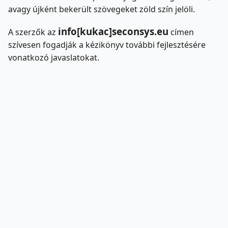
avagy újként bekerült szövegeket zöld szín jelöli.
info[kukac]seconsys.eu
A szerzők az
címen
szívesen fogadják a kézikönyv további fejlesztésére
vonatkozó javaslatokat.