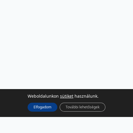
Weboldalunkon
sütiket
használunk.
Elfogadom
További lehetőségek