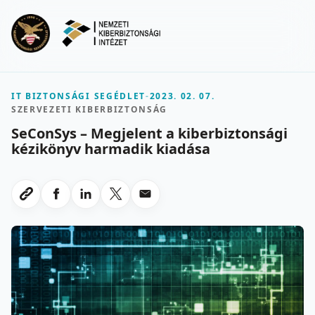
Ugrás a fő tartalomra
Menu
IT BIZTONSÁGI SEGÉDLET
-
2023. 02. 07.
SZERVEZETI KIBERBIZTONSÁG
SeConSys – Megjelent a kiberbiztonsági
kézikönyv harmadik kiadása
Megosztas Facebookon
Megosztas LinkedInen
Megosztas X-en
Megosztas emailben
Link masolasa