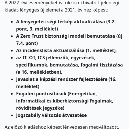
A 2022. évi eseményeket is tükrözni hivatott jelenlegi
kiadás lényeges új elemei a 2021. évihez képest:
A fenyegetettségi térkép aktualizálása (3.2.
pont, 3. melléklet)
A Zero Trust biztonsági modell bemutatása (új
7.4. pont)
Az incidenslista aktualizálása (1. melléklet),
az IT, OT, ICS jellemzők, egyezések,
specifikumok, bemutatása, fogalmi tisztázása
(a 16. mellékletben),
Javaslat a képzési rendszer fejlesztésére (16.
melléklet)
Fogalmi pontosítások (Energetikai,
informatikai és kiberbiztonsági fogalmak,
rövidítések jegyzéke)
Jogszabály változás átvezetése
Az előző kiadáshoz képest lényegesen megváltozott,