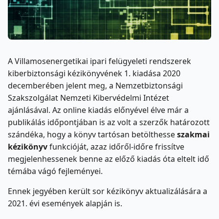
A Villamosenergetikai ipari felügyeleti rendszerek
kiberbiztonsági kézikönyvének 1. kiadása 2020
decemberében jelent meg, a Nemzetbiztonsági
Szakszolgálat Nemzeti Kibervédelmi Intézet
ajánlásával. Az online kiadás előnyével élve már a
publikálás időpontjában is az volt a szerzők határozott
szándéka, hogy a könyv tartósan betölthesse
szakmai
kézikönyv
funkcióját, azaz időről-időre frissítve
megjelenhessenek benne az előző kiadás óta eltelt idő
témába vágó fejleményei.
Ennek jegyében került sor kézikönyv aktualizálására a
2021. évi események alapján is.