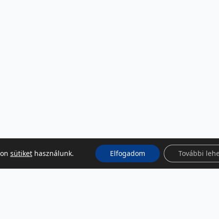
kon
sütiket
használunk.
Elfogadom
További leh
KÖZÖSSÉGI MÉDIA