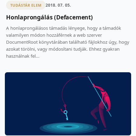
2018. 07. 05.
TUDÁSTÁR ELEM
Honlaprongálás (Defacement)
A honlaprongálásos támadás lényege, hogy a támadók
valamilyen módon hozzáférnek a web szerver
DocumentRoot könyvtárában található fájlokhoz úgy, hogy
azokat törölni, vagy módosítani tudják. Ehhez gyakran
használnak fel...