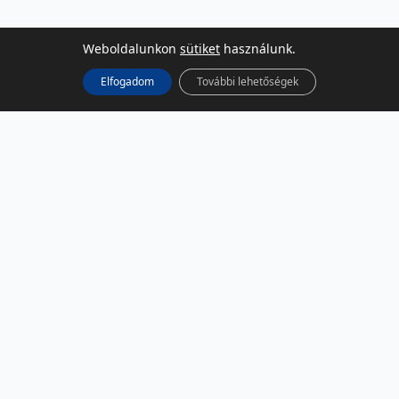
Weboldalunkon
sütiket
használunk.
Elfogadom
További lehetőségek
KÖZÖSSÉGI MÉDIA
Facebook
LinkedIn
Instagram
Podcast