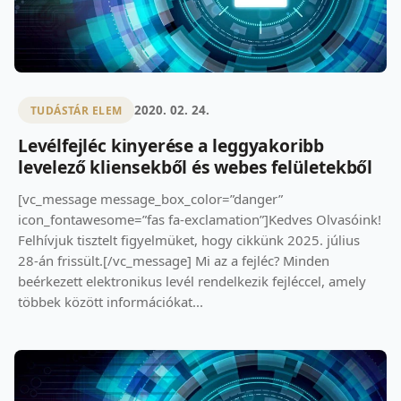
2020. 02. 24.
TUDÁSTÁR ELEM
Levélfejléc kinyerése a leggyakoribb
levelező kliensekből és webes felületekből
[vc_message message_box_color=”danger”
icon_fontawesome=”fas fa-exclamation”]Kedves Olvasóink!
Felhívjuk tisztelt figyelmüket, hogy cikkünk 2025. július
28-án frissült.[/vc_message] Mi az a fejléc? Minden
beérkezett elektronikus levél rendelkezik fejléccel, amely
többek között információkat...