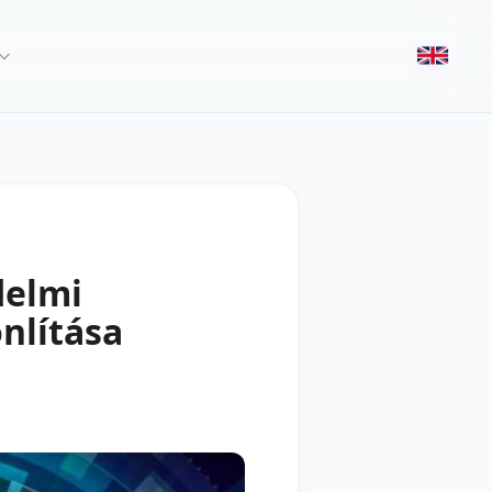
delmi
nlítása