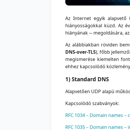
Az Internet egyik alapvet
hiányosságokkal küzd. Az év
hiányának ─ megoldására, azo
Az alábbiakban röviden bemu
DNS-over-TLS
), főbb jellemz
megismerése kiemelten fonto
ehhez kapcsolódó közleménye
1) Standard DNS
Alapvetően UDP alapú működés
Kapcsolódó szabványok:
RFC 1034 – Domain names – co
RFC 1035 – Domain names – i