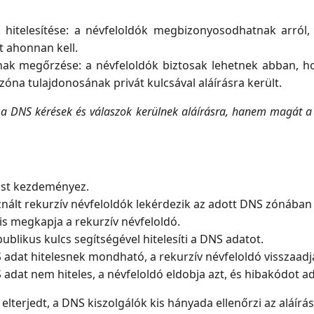
hitelesítése: a névfeloldók megbizonyosodhatnak arról,
t ahonnan kell.
nak megőrzése: a névfeloldók biztosak lehetnek abban, h
zóna tulajdonosának privát kulcsával aláírásra került.
a DNS kérések és válaszok kerülnek aláírásra, hanem magát a 
ást kezdeményez.
znált rekurzív névfeloldók lekérdezik az adott DNS zónában 
is megkapja a rekurzív névfeloldó.
publikus kulcs segítségével hitelesíti a DNS adatot.
dat hitelesnek mondható, a rekurzív névfeloldó visszaadja
dat nem hiteles, a névfeloldó eldobja azt, és hibakódot ad
lterjedt, a DNS kiszolgálók kis hányada ellenőrzi az aláírás