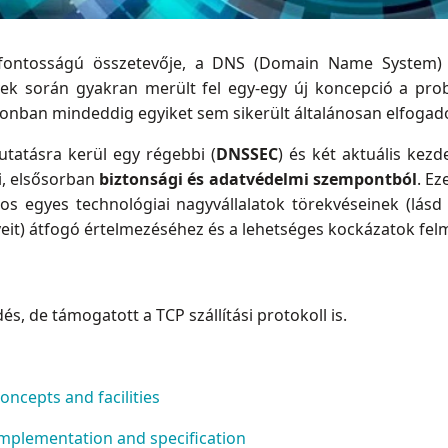
ő fontosságú összetevője, a DNS (Domain Name System) 
ek során gyakran merült fel egy-egy új koncepció a prob
nban mindeddig egyiket sem sikerült általánosan elfogado
tatásra kerül egy régebbi (
DNSSEC
) és két aktuális kez
ői, elsősorban
biztonsági és adatvédelmi szempontból
. Ez
s egyes technológiai nagyvállalatok törekvéseinek (lásd
it) átfogó értelmezéséhez és a lehetséges kockázatok fel
, de támogatott a TCP szállítási protokoll is.
ncepts and facilities
mplementation and specification