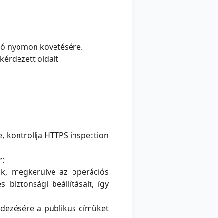
náló nyomon követésére.
kérdezett oldalt
, kontrollja HTTPS inspection
r:
ak, megkerülve az operációs
s biztonsági beállításait, így
érdezésére a publikus címüket