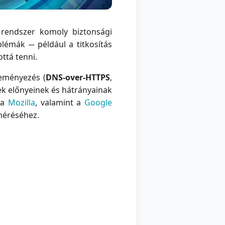
rendszer komoly biztonsági
lémák ─ például a titkosítás
ttá tenni.
deményezés (
DNS-over-HTTPS
,
ek előnyeinek és hátrányainak
 a
Mozilla
, valamint a
Google
méréséhez.