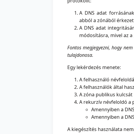
protokollt:
A DNS adat forrásának 
abból a zónából érkezet
A DNS adat integritásá
módosításra, mivel az a 
Fontos megjegyezni, hogy nem 
tulajdonosa.
Egy lekérdezés menete:
A felhasználó névfelold
A felhasználók által has
A zóna publikus kulcsát 
A rekurzív névfeloldó a 
Amennyiben a DNS a
Amennyiben a DNS a
A kiegészítés használata nem e