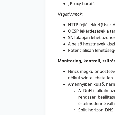
„Proxy-barát”.
Negatívumok
:
HTTP fejlécekkel (User-A
OCSP lekérdezések a tan
SNI alapján lehet azonos
A belső hosztnevek kiszi
Potenciálisan lehetőség
Monitoring, kontroll, szűr
Nincs megkülönböztetve 
nélkül szinte lehetetlen.
Amennyiben külső, harmad
A DoH-t alkalmaz
rendszer beállítás
értelmetlenné válh
Split horizon DNS 