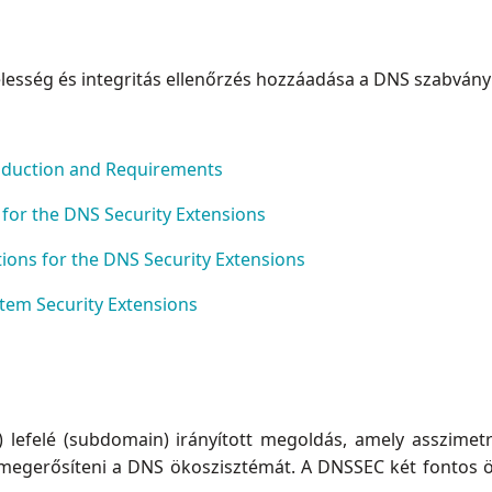
lesség és integritás ellenőrzés hozzáadása a DNS szabvány
roduction and Requirements
for the DNS Security Extensions
tions for the DNS Security Extensions
em Security Extensions
) lefelé (subdomain) irányított megoldás, amely asszimetrik
t megerősíteni a DNS ökoszisztémát. A DNSSEC két fontos ö