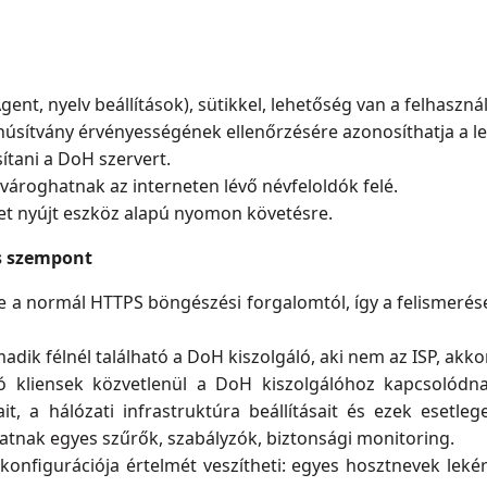
gent, nyelv beállítások), sütikkel, lehetőség van a felhasz
úsítvány érvényességének ellenőrzésére azonosíthatja a le
ítani a DoH szervert.
vároghatnak az interneten lévő névfeloldók felé.
et nyújt eszköz alapú nyomon követésre.
és szempont
a normál HTTPS böngészési forgalomtól, így a felismerése
ik félnél található a DoH kiszolgáló, aki nem az ISP, akko
ó kliensek közvetlenül a DoH kiszolgálóhoz kapcsolódn
ait, a hálózati infrastruktúra beállításait és ezek esetlege
atnak egyes szűrők, szabályzók, biztonsági monitoring.
konfigurációja értelmét veszítheti: egyes hosztnevek lek