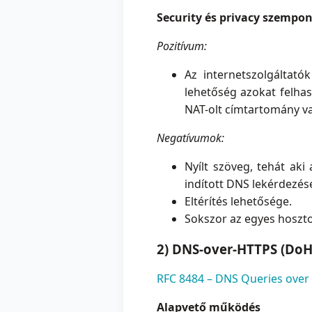
Security és privacy szempon
Pozitívum:
Az internetszolgáltató
lehetőség azokat felhas
NAT-olt címtartomány va
Negatívumok:
Nyílt szöveg, tehát aki
indított DNS lekérdezés
Eltérítés lehetősége.
Sokszor az egyes hoszto
2) DNS-over-HTTPS (DoH
RFC 8484 – DNS Queries over
Alapvető működés