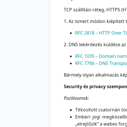
TCP szállítási réteg, HTTPS (
1. Az ismert módon kiépített 
RFC 2818 – HTTP Over T
2. DNS lekérdezés küldése az 
RFC 1035 – Domain name
RFC 7766 – DNS Transpo
Bármely olyan alkalmazás képe
Security és privacy szempon
Pozitívumok
:
Titkosított csatornán t
Emberi jogi megközelít
„elrejtőzik” a webes fo