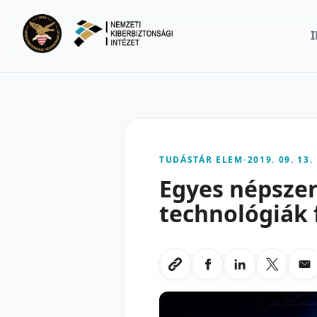
Ugrás a fő tartalomra
TUDÁSTÁR ELEM
-
2019. 09. 13.
Egyes népszer
technológiák 
Megosztas Faceboo
Megosztas Li
Megoszt
Me
Link masolasa