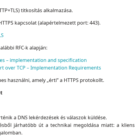
HTTP+TLS) titkosítás alkalmazása.
HTTPS kapcsolat (alapértelmezett port: 443).
LS
alábbi RFC-k alapján:
s – implementation and specification
rt over TCP – Implementation Requirements
s használni, amely „érti” a HTTPS protokollt.
t
örténik a DNS lekérdezések és válaszok küldése.
ésből járhatóbb út a technikai megoldása miatt: a kliens 
rgalomban.