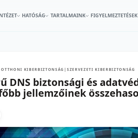
INTÉZET
HATÓSÁG
TARTALMAINK
FIGYELMEZTETÉSEK
OTTHONI KIBERBIZTONSÁG
|
SZERVEZETI KIBERBIZTONSÁG
ű DNS biztonsági és adatvé
főbb jellemzőinek összehaso
kon
nkedInen
as X-en
gosztas emailben