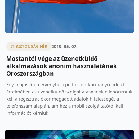
2019. 05. 07.
IT BIZTONSÁG HÍR
Mostantól vége az üzenetküldő
alkalmazások anonim használatának
Oroszországban
Egy május 5-én érvénybe lépett orosz kormányrendelet
értelmében az üzenetküldő szolgáltatásoknak ellenőrizniük
kell a regisztrációkor megadott adatok hitelességét a
telefonszám alapján, amihez a mobil szolgáltatótól kell
információt kérniük.