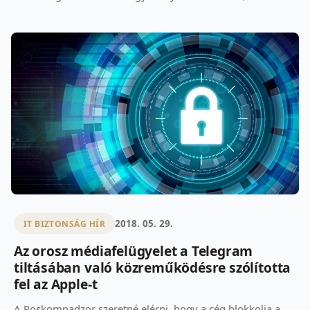
2018. 05. 29.
IT BIZTONSÁG HÍR
Az orosz médiafelügyelet a Telegram
tiltásában való közreműködésre szólította
fel az Apple-t
A Roskomnadzor szeretné elérni, hogy a cég blokkolja a