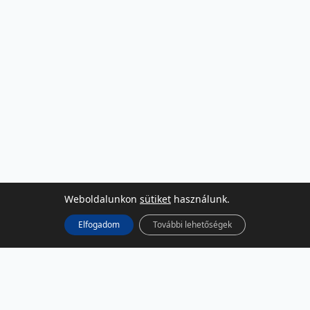
Weboldalunkon
sütiket
használunk.
Elfogadom
További lehetőségek
KÖZÖSSÉGI MÉDIA