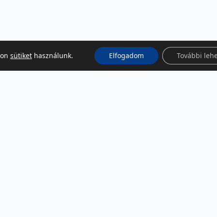
kon
sütiket
használunk.
Elfogadom
További leh
KÖZÖSSÉGI MÉDIA
Facebook
LinkedIn
Instagram
Podcast