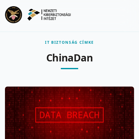
Ugrás a fő tartalomra
Menu
IT BIZTONSÁG CÍMKE
ChinaDan