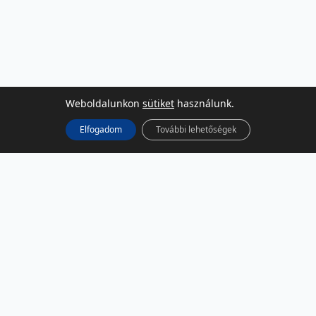
Weboldalunkon
sütiket
használunk.
Elfogadom
További lehetőségek
KÖZÖSSÉGI MÉDIA
Facebook
LinkedIn
Instagram