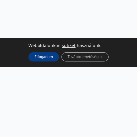
Weboldalunkon
sütiket
használunk.
Elfogadom
További lehetőségek
KÖZÖSSÉGI MÉDIA
Facebook
LinkedIn
Instagram