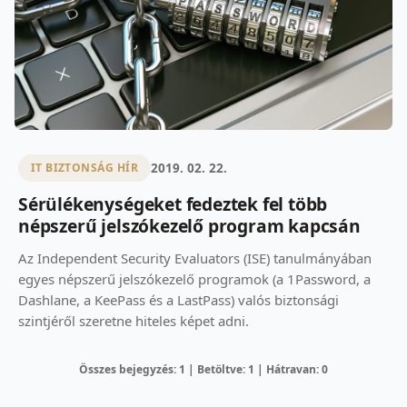
2019. 02. 22.
IT BIZTONSÁG HÍR
Sérülékenységeket fedeztek fel több
népszerű jelszókezelő program kapcsán
Az Independent Security Evaluators (ISE) tanulmányában
egyes népszerű jelszókezelő programok (a 1Password, a
Dashlane, a KeePass és a LastPass) valós biztonsági
szintjéről szeretne hiteles képet adni.
Összes bejegyzés: 1 | Betöltve: 1 | Hátravan: 0