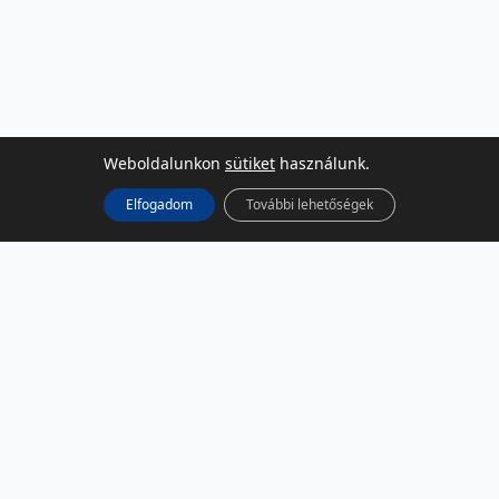
Weboldalunkon
sütiket
használunk.
Elfogadom
További lehetőségek
KÖZÖSSÉGI MÉDIA
Facebook
LinkedIn
Instagram