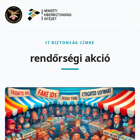
Ugrás a fő tartalomra
Menu
IT BIZTONSÁG CÍMKE
rendőrségi akció