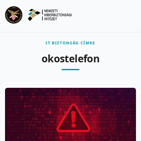
Ugrás a fő tartalomra
Menu
IT BIZTONSÁG CÍMKE
okostelefon