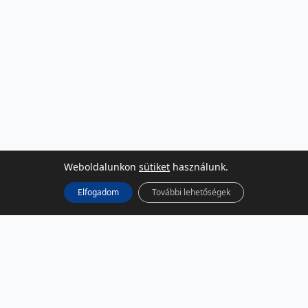
Weboldalunkon
sütiket
használunk.
Elfogadom
További lehetőségek
KÖZÖSSÉGI MÉDIA
Facebook