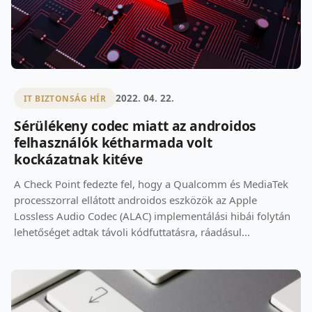
2022. 04. 22.
IT BIZTONSÁG HÍR
Sérülékeny codec miatt az androidos
felhasználók kétharmada volt
kockázatnak kitéve
A Check Point fedezte fel, hogy a Qualcomm és MediaTek
processzorral ellátott androidos eszközök az Apple
Lossless Audio Codec (ALAC) implementálási hibái folytán
lehetőséget adtak távoli kódfuttatásra, ráadásul...