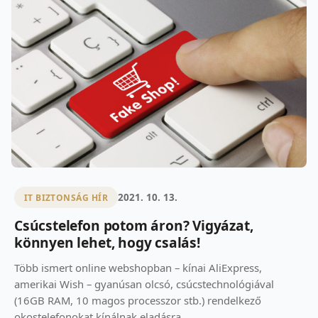
2021. 10. 13.
IT BIZTONSÁG HÍR
Csúcstelefon potom áron? Vigyázat,
könnyen lehet, hogy csalás!
Több ismert online webshopban – kínai AliExpress,
amerikai Wish – gyanúsan olcsó, csúcstechnológiával
(16GB RAM, 10 magos processzor stb.) rendelkező
okostelefonokat kínálnak eladásra.