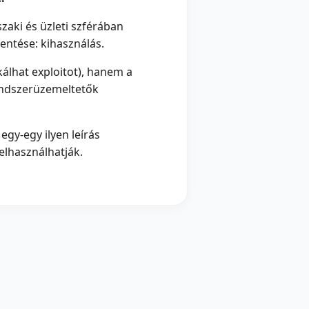
zaki és üzleti szférában
elentése: kihasználás.
kálhat exploitot), hanem a
rendszerüzemeltetők
gy-egy ilyen leírás
elhasználhatják.