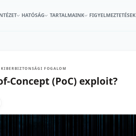
INTÉZET
HATÓSÁG
TARTALMAINK
FIGYELMEZTETÉSEK
KIBERBIZTONSÁGI FOGALOM
of-Concept (PoC) exploit?
kon
nkedInen
as X-en
gosztas emailben