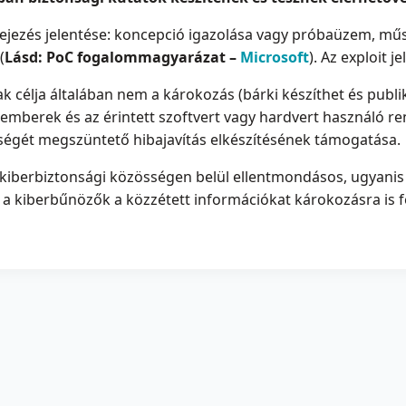
fejezés jelentése: koncepció igazolása vagy próbaüzem, műs
(
Lásd: PoC fogalommagyarázat –
Microsoft
). Az exploit j
k célja általában nem a károkozás (bárki készíthet és publi
kemberek és az érintett szoftvert vagy hardvert használó 
ségét megszüntető hibajavítás elkészítésének támogatása.
 kiberbiztonsági közösségen belül ellentmondásos, ugyanis e
 a kiberbűnözők a közzétett információkat károkozásra is f