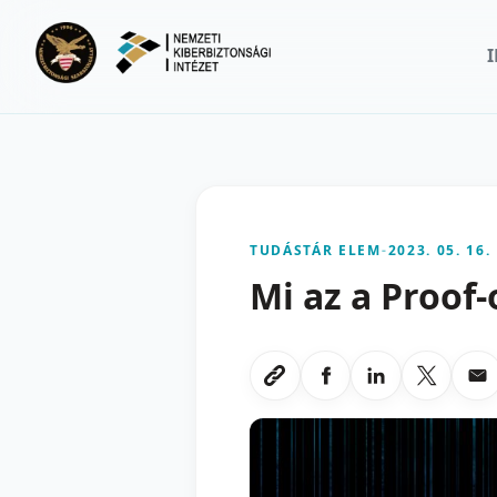
Ugrás a fő tartalomra
TUDÁSTÁR ELEM
-
2023. 05. 16.
Mi az a Proof-
Megosztas Faceboo
Megosztas Li
Megoszt
Me
Link masolasa