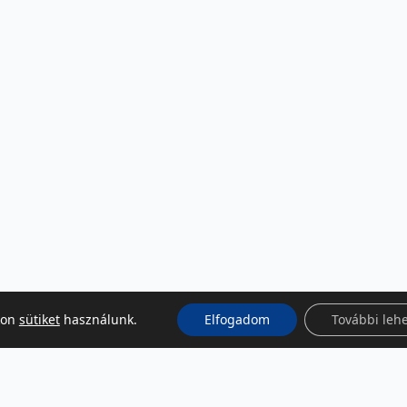
kon
sütiket
használunk.
Elfogadom
További leh