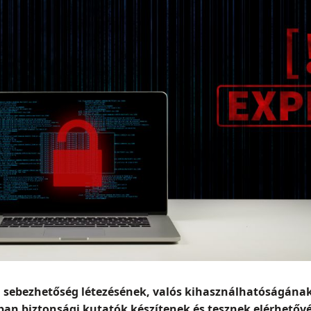
i sebezhetőség létezésének, valós kihasználhatóságának 
ban biztonsági kutatók készítenek és tesznek elérhetőv