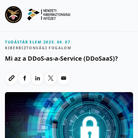
Ugrás a fő tartalomra
Menu
TUDÁSTÁR ELEM
-
2025. 04. 07.
KIBERBIZTONSÁGI FOGALOM
Mi az a DDoS-as-a-Service (DDoSaaS)?
Megosztas Facebookon
Megosztas LinkedInen
Megosztas X-en
Megosztas emailben
Link masolasa