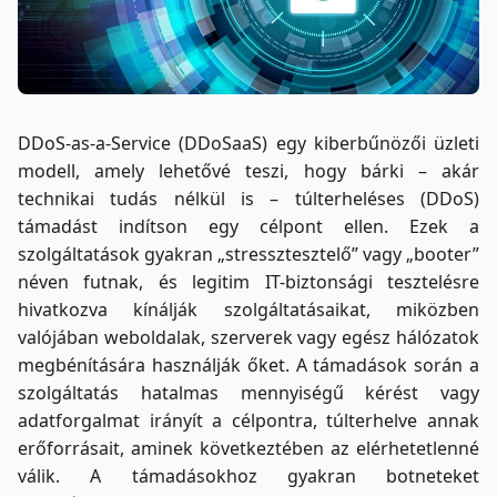
DDoS-as-a-Service (DDoSaaS) egy kiberbűnözői üzleti
modell, amely lehetővé teszi, hogy bárki – akár
technikai tudás nélkül is – túlterheléses (DDoS)
támadást indítson egy célpont ellen. Ezek a
szolgáltatások gyakran „stressztesztelő” vagy „booter”
néven futnak, és legitim IT-biztonsági tesztelésre
hivatkozva kínálják szolgáltatásaikat, miközben
valójában weboldalak, szerverek vagy egész hálózatok
megbénítására használják őket. A támadások során a
szolgáltatás hatalmas mennyiségű kérést vagy
adatforgalmat irányít a célpontra, túlterhelve annak
erőforrásait, aminek következtében az elérhetetlenné
válik. A támadásokhoz gyakran botneteket