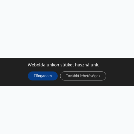
Weboldalunkon
sütiket
használunk.
Elfogadom
További lehetőségek
KÖZÖSSÉGI MÉDIA
Facebook