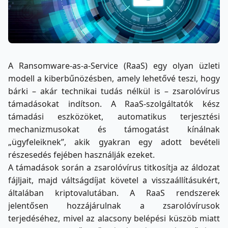
A Ransomware-as-a-Service (RaaS) egy olyan üzleti
modell a kiberbűnözésben, amely lehetővé teszi, hogy
bárki – akár technikai tudás nélkül is – zsarolóvírus
támadásokat indítson. A RaaS-szolgáltatók kész
támadási eszközöket, automatikus terjesztési
mechanizmusokat és támogatást kínálnak
„ügyfeleiknek”, akik gyakran egy adott bevételi
részesedés fejében használják ezeket.
A támadások során a zsarolóvírus titkosítja az áldozat
fájljait, majd váltságdíjat követel a visszaállításukért,
általában kriptovalutában. A RaaS rendszerek
jelentősen hozzájárulnak a zsarolóvírusok
terjedéséhez, mivel az alacsony belépési küszöb miatt