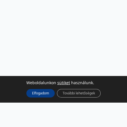
Weboldalunkon
sütiket
használunk.
Elfogadom
További lehetőségek
KÖZÖSSÉGI MÉDIA