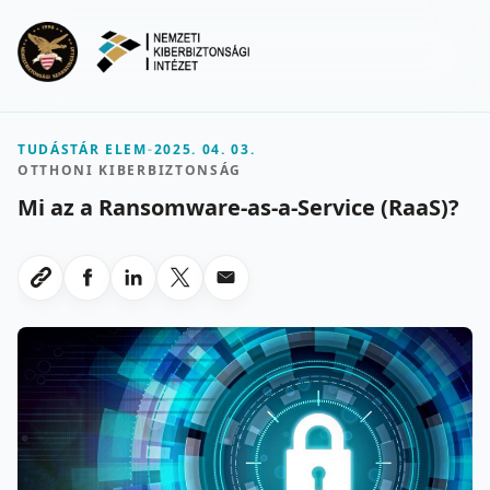
Ugrás a fő tartalomra
Menu
TUDÁSTÁR ELEM
-
2025. 04. 03.
OTTHONI KIBERBIZTONSÁG
Mi az a Ransomware-as-a-Service (RaaS)?
Megosztas Facebookon
Megosztas LinkedInen
Megosztas X-en
Megosztas emailben
Link masolasa