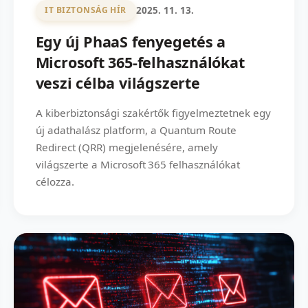
2025. 11. 13.
IT BIZTONSÁG HÍR
Egy új PhaaS fenyegetés a
Microsoft 365‑felhasználókat
veszi célba világszerte
A kiberbiztonsági szakértők figyelmeztetnek egy
új adathalász platform, a Quantum Route
Redirect (QRR) megjelenésére, amely
világszerte a Microsoft 365 felhasználókat
célozza.