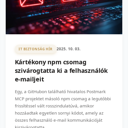
2025. 10. 03.
IT BIZTONSÁG HÍR
Kártékony npm csomag
szivárogtatta ki a felhasználók
e-mailjeit
Egy, a GitHubon található hivatalos Postmark
MCP projektet másoló npm csomag a legutóbbi
frissítéssel vált rosszindulatúvá, amikor
hozzáadtak egyetlen sornyi kódot, amely az
összes felhasználó e-mail kommunikációját
kiszivárogtatta.