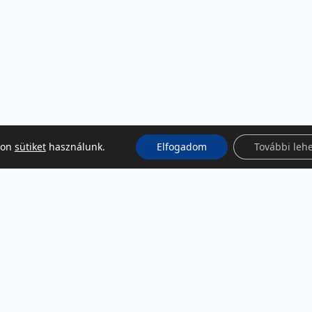
kon
sütiket
használunk.
Elfogadom
További leh
KÖZÖSSÉGI MÉDIA
Facebook
LinkedIn