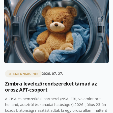
2026. 07. 27.
IT BIZTONSÁG HÍR
Zimbra levelezőrendszereket támad az
orosz APT-csoport
A CISA és nemzetközi partnerei (NSA, FBI, valamint brit,
holland, ausztrál és kanadai hatóságok) 2026. július 23-án
közös biztonsági riasztást adtak ki egy orosz állami hátterű