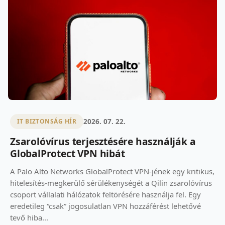
2026. 07. 22.
IT BIZTONSÁG HÍR
Zsarolóvírus terjesztésére használják a
GlobalProtect VPN hibát
A Palo Alto Networks GlobalProtect VPN-jének egy kritikus,
hitelesítés-megkerülő sérülékenységét a Qilin zsarolóvírus
csoport vállalati hálózatok feltörésére használja fel. Egy
eredetileg “csak” jogosulatlan VPN hozzáférést lehetővé
tevő hiba...