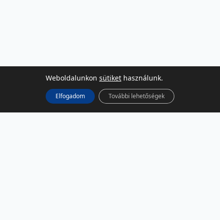
Weboldalunkon
sütiket
használunk.
Elfogadom
További lehetőségek
KÖZÖSSÉGI MÉDIA
Facebook
LinkedIn