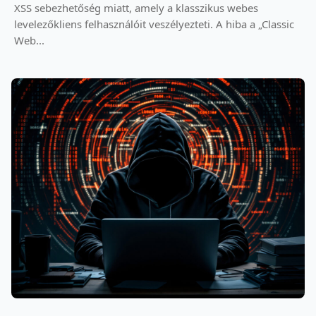
XSS sebezhetőség miatt, amely a klasszikus webes
levelezőkliens felhasználóit veszélyezteti. A hiba a „Classic
Web...