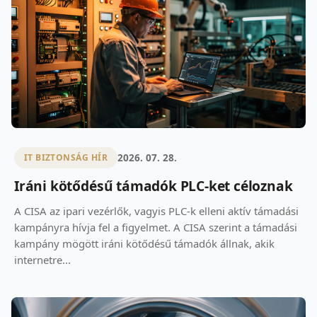
2026. 07. 28.
IT BIZTONSÁG HÍR
Iráni kötődésű támadók PLC-ket céloznak
A CISA az ipari vezérlők, vagyis PLC-k elleni aktív támadási
kampányra hívja fel a figyelmet. A CISA szerint a támadási
kampány mögött iráni kötődésű támadók állnak, akik
internetre...