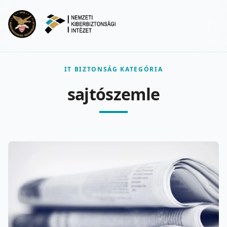
Ugrás a fő tartalomra
Menu
IT BIZTONSÁG KATEGÓRIA
sajtószemle