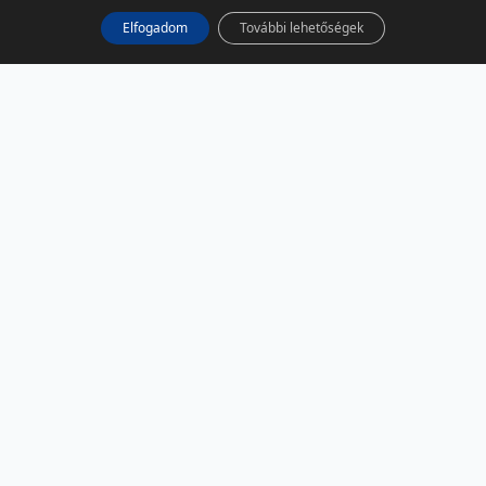
Elfogadom
További lehetőségek
KÖZÖSSÉGI MÉDIA
Facebook
LinkedIn
Instagram
Podcast
RSS