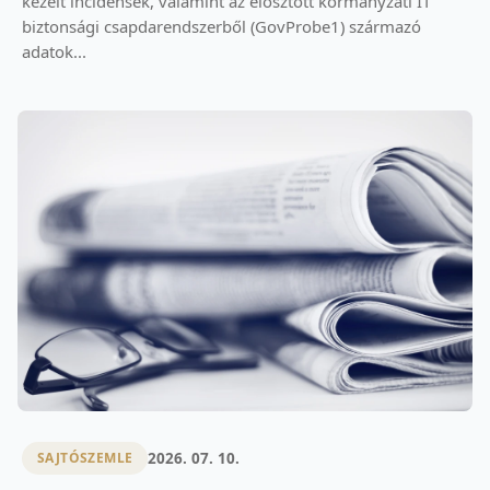
kezelt incidensek, valamint az elosztott kormányzati IT
biztonsági csapdarendszerből (GovProbe1) származó
adatok...
2026. 07. 10.
SAJTÓSZEMLE