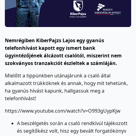
Nemrégiben KiberPajzs Lajos egy gyanús
telefonhívást kapott egy ismert bank
ügyintézőjének álcázott csalótól, miszerint nem
szokványos tranzakciót észleltek a számláján.
Mielőtt a tippünkben utánajárunk a csaló által
alkalmazott trükköknek és annak, hogy mit tehetünk,
ha gyanús hívást kapunk, hallgassuk meg a
telefonhívást!
https://www.youtube.com/watch?v=O993gUypKjw
A beszélgetés során a csaló rendkívül tájékozott
és segítőkész volt, hisz egy bevált forgatókönyv