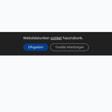
Weboldalunkon
sütiket
használunk.
Elfogadom
További lehetőségek
KÖZÖSSÉGI MÉDIA
Facebook
LinkedIn
Instagram