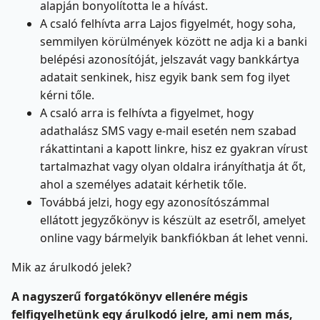
alapján bonyolította le a hívást.
A csaló felhívta arra Lajos figyelmét, hogy soha,
semmilyen körülmények között ne adja ki a banki
belépési azonosítóját, jelszavát vagy bankkártya
adatait senkinek, hisz egyik bank sem fog ilyet
kérni tőle.
A csaló arra is felhívta a figyelmet, hogy
adathalász SMS vagy e-mail esetén nem szabad
rákattintani a kapott linkre, hisz ez gyakran vírust
tartalmazhat vagy olyan oldalra irányíthatja át őt,
ahol a személyes adatait kérhetik tőle.
Továbbá jelzi, hogy egy azonosítószámmal
ellátott jegyzőkönyv is készült az esetről, amelyet
online vagy bármelyik bankfiókban át lehet venni.
Mik az árulkodó jelek?
A nagyszerű forgatókönyv ellenére mégis
felfigyelhetünk egy árulkodó jelre, ami nem más,