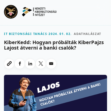
Ugrás a fő tartalomra
Menu
IT BIZTONSÁGI TANÁCS
-
2024. 01. 02.
ADATHALÁSZAT
KiberKedd: Hogyan próbálták KiberPajzs
Lajost átverni a banki csalók?
Megosztas Facebookon
Megosztas LinkedInen
Megosztas X-en
Megosztas emailben
Link masolasa