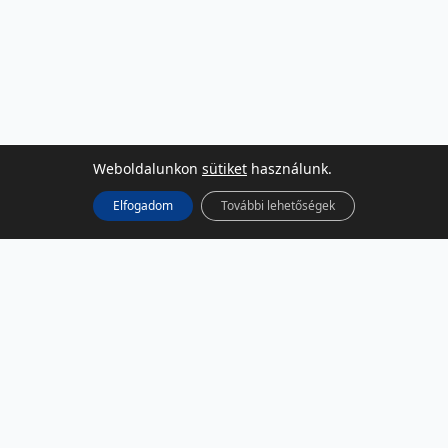
Weboldalunkon
sütiket
használunk.
Elfogadom
További lehetőségek
KÖZÖSSÉGI MÉDIA
Facebook
LinkedIn