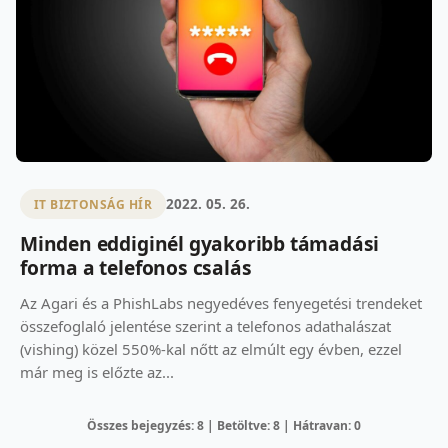
2022. 05. 26.
IT BIZTONSÁG HÍR
Minden eddiginél gyakoribb támadási
forma a telefonos csalás
Az Agari és a PhishLabs negyedéves fenyegetési trendeket
összefoglaló jelentése szerint a telefonos adathalászat
(vishing) közel 550%-kal nőtt az elmúlt egy évben, ezzel
már meg is előzte az...
Összes bejegyzés: 8 | Betöltve: 8 | Hátravan: 0