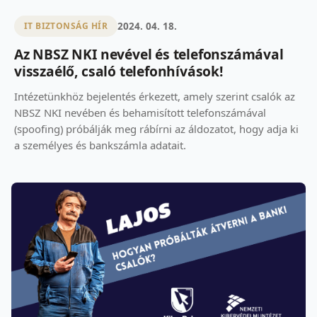
2024. 04. 18.
IT BIZTONSÁG HÍR
Az NBSZ NKI nevével és telefonszámával
visszaélő, csaló telefonhívások!
Intézetünkhöz bejelentés érkezett, amely szerint csalók az
NBSZ NKI nevében és behamisított telefonszámával
(spoofing) próbálják meg rábírni az áldozatot, hogy adja ki
a személyes és bankszámla adatait.