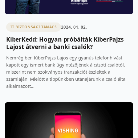
2024. 01. 02.
IT BIZTONSÁGI TANÁCS
KiberKedd: Hogyan próbálták KiberPajzs
Lajost átverni a banki csalók?
Nemrégiben KiberPajzs Lajos egy gyanús telefonhívást
kapott egy ismert bank ügyintézőjének álcázott csalótól,
miszerint nem szokványos tranzakciót észleltek a
számláján. Mielőtt a tippünkben utánajárunk a csaló által
alkalmazott...