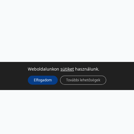
Weboldalunkon
sütiket
használunk.
Elfogadom
További lehetőségek
KÖZÖSSÉGI MÉDIA
Facebook