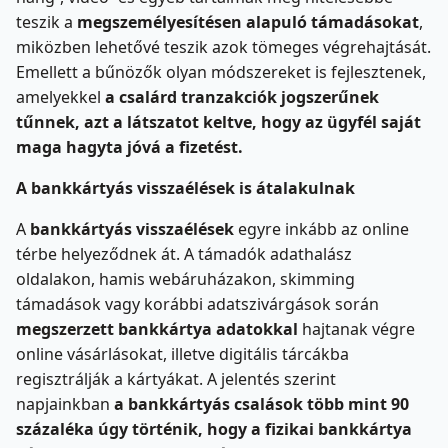
teszik a
megszemélyesítésen alapuló támadásokat
,
miközben lehetővé teszik azok tömeges végrehajtását.
Emellett a bűnözők olyan módszereket is fejlesztenek,
amelyekkel
a csalárd tranzakciók jogszerűnek
tűnnek, azt a látszatot keltve, hogy az ügyfél saját
maga hagyta jóvá a fizetést.
A bankkártyás visszaélések is átalakulnak
A
bankkártyás visszaélések
egyre inkább az online
térbe helyeződnek át. A támadók adathalász
oldalakon, hamis webáruházakon, skimming
támadások vagy korábbi adatszivárgások során
megszerzett bankkártya adatokkal
hajtanak végre
online vásárlásokat, illetve digitális tárcákba
regisztrálják a kártyákat. A jelentés szerint
napjainkban
a bankkártyás csalások több mint 90
százaléka úgy történik, hogy a fizikai bankkártya