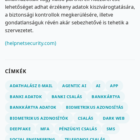
lehetőséget adhat érzékeny adatok kiszivárogtatására,
a biztonsági kontrollok megkerülésére, illetve
gondatlanságuk révén akár sebezhetővé is tehetik a
szervezetet.
(helpnetsecurity.com)
CÍMKÉK
ADATHALÁSZ E-MAIL
AGENTIC AI
AI
APP
BANKI ADATOK
BANKI CSALÁS
BANKKÁRTYA
BANKKÁRTYA ADATOK
BIOMETRIKUS AZONOSÍTÁS
BIOMETRIKUS AZONOSÍTÓK
CSALÁS
DARK WEB
DEEPFAKE
MFA
PÉNZÜGYI CSALÁS
SMS
SOCIAL ENGINEERING
TELEFONOS CSALÁS