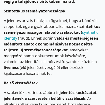
végig a tulajdonos birtokában marad.
Szintetikus személyazonosságok
A jelentés arra is felhívja a figyelmet, hogy a bűnözői
csoportok egyre gyakrabban alkalmaznak
szintetikus
személyazonosságon
alapuló csalásokat (
synthetic
identity
fraud)
.
Ennek során
valós és mesterségesen
előállított adatok kombinálásával hoznak létre
teljesen új személyazonosságokat
, amelyeket
meggyőző hamis dokumentumok készítésére,
valamint az identitás-ellenőrzési folyamtok, köztük a
liveness
(élő jelenlétet vizsgáló) ellenőrzések
kijátszására használnak fel.
Belső visszaélések
A szakértők szerint továbbra is
jelentős kockázatot
jelentenek a szervezeten belüli visszaélések
. Az
alkalmazottak vagy külső partnerek hozzáférése