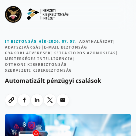
Ugrás a fő tartalomra
Menu
IT BIZTONSÁG HÍR
-
2026. 07. 07.
ADATHALÁSZAT
|
ADATSZIVÁRGÁS
|
E-MAIL BIZTONSÁG
|
GYAKORI ÁTVERÉSEK
|
KÉTFAKTOROS AZONOSÍTÁS
|
MESTERSÉGES INTELLIGENCIA
|
OTTHONI KIBERBIZTONSÁG
|
SZERVEZETI KIBERBIZTONSÁG
Automatizált pénzügyi csalások
Megosztas Facebookon
Megosztas LinkedInen
Megosztas X-en
Megosztas emailben
Link masolasa