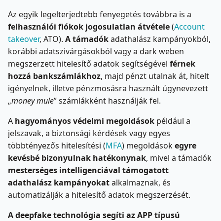
Az egyik legelterjedtebb fenyegetés továbbra is a
felhasználói fiókok jogosulatlan átvétele
(
Account
takeover
, ATO).
A támadók
adathalász kampányokból,
korábbi adatszivárgásokból vagy a dark weben
megszerzett hitelesítő adatok segítségével
férnek
hozzá bankszámlákhoz
, majd pénzt utalnak át, hitelt
igényelnek, illetve pénzmosásra használt úgynevezett
„
money mule
” számlákként használják fel.
A
hagyományos védelmi megoldások
például a
jelszavak, a biztonsági kérdések vagy egyes
többtényezős hitelesítési (
MFA
) megoldások
egyre
kevésbé bizonyulnak hatékonynak
, mivel a támadók
mesterséges intelligenciával támogatott
adathalász kampányokat
alkalmaznak, és
automatizálják a hitelesítő adatok megszerzését.
A deepfake technológia segíti az APP típusú