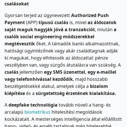
csalásokat
Gyorsan terjed az úgynevezett
Authorized Push
Payment
(APP)
típusú csalás
is, mivel
az áldozatok
saját maguk hagyják jóvá a tranzakciót
, miután
a
csalók social engineering módszerekkel
megtévesztik
őket. A támadók banki alkalmazottnak,
hatósági ügyintézőnek vagy akár családtagnak adják
ki magukat, hogy elhitessék az áldozattal: pénze
veszélyben van, vagy sürgős átutalásra van szükség. A
csalás
jellemzően
egy SMS üzenettel, egy e-maillel
vagy telefonhívással kezdődik
, majd hosszabb
beszélgetésekké alakul, amelyek célja a
bizalom
kiépítése
és a
sürgetettség érzetének kialakítása.
A
deepfake technológia
tovább növeli a hang- és
arcalapú
biometrikus
hitelesítési megoldások
kockázatait. A mesterséges intelligencia által előállított
hang-, videó- és egyéb tartalmak még hitelesebbé