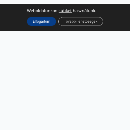
Weboldalunkon
sütiket
használunk.
Elfogadom
További lehetőségek
KÖZÖSSÉGI MÉDIA
Facebook
LinkedIn
Instagram
Podcast
RSS