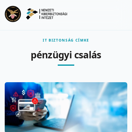
Ugrás a fő tartalomra
Menu
IT BIZTONSÁG CÍMKE
pénzügyi csalás