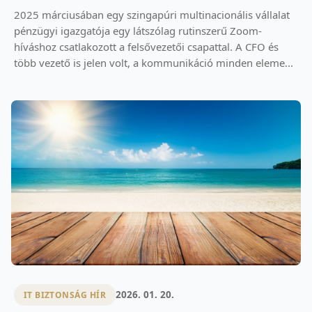
2025 márciusában egy szingapúri multinacionális vállalat
pénzügyi igazgatója egy látszólag rutinszerű Zoom-
híváshoz csatlakozott a felsővezetői csapattal. A CFO és
több vezető is jelen volt, a kommunikáció minden eleme...
2026. 01. 20.
IT BIZTONSÁG HÍR