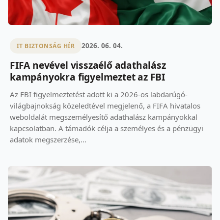
2026. 06. 04.
IT BIZTONSÁG HÍR
FIFA nevével visszaélő adathalász
kampányokra figyelmeztet az FBI
Az FBI figyelmeztetést adott ki a 2026-os labdarúgó-
világbajnokság közeledtével megjelenő, a FIFA hivatalos
weboldalát megszemélyesítő adathalász kampányokkal
kapcsolatban. A támadók célja a személyes és a pénzügyi
adatok megszerzése,...