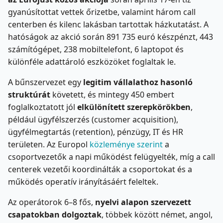
gyanúsítottat vettek őrizetbe, valamint három call
centerben és kilenc lakásban tartottak házkutatást. A
hatóságok az akció során 891 735 euró készpénzt, 443
számítógépet, 238 mobiltelefont, 6 laptopot és
különféle adattároló eszközöket foglaltak le.
A bűnszervezet egy
legitim vállalathoz hasonló
struktúrát
követett, és mintegy 450 embert
foglalkoztatott jól
elkülönített szerepkörökben
,
például ügyfélszerzés (customer acquisition),
ügyfélmegtartás (retention), pénzügy, IT és HR
területen. Az Europol
közleménye szerint
a
csoportvezetők a napi működést felügyelték, míg a call
centerek vezetői koordinálták a csoportokat és a
működés operatív irányításáért feleltek.
Az operátorok 6–8 fős,
nyelvi alapon szervezett
csapatokban dolgoztak
, többek között német, angol,