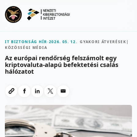
Ugrás a fő tartalomra
Menu
IT BIZTONSÁG HÍR
-
2026. 05. 12.
GYAKORI ÁTVERÉSEK
|
KÖZÖSSÉGI MÉDIA
Az európai rendőrség felszámolt egy
kriptovaluta-alapú befektetési csalás
hálózatot
Megosztas Facebookon
Megosztas LinkedInen
Megosztas X-en
Megosztas emailben
Link masolasa