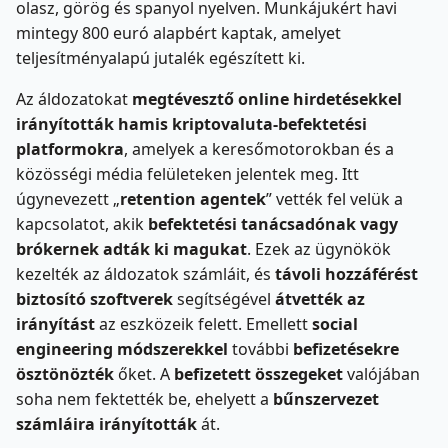
olasz, görög és spanyol nyelven. Munkájukért havi
mintegy 800 euró alapbért kaptak, amelyet
teljesítményalapú jutalék egészített ki.
Az áldozatokat
megtévesztő online hirdetésekkel
irányították hamis kriptovaluta-befektetési
platformokra
, amelyek a keresőmotorokban és a
közösségi média felületeken jelentek meg. Itt
úgynevezett „
retention agentek
” vették fel velük a
kapcsolatot, akik
befektetési tanácsadónak vagy
brókernek adták ki magukat
. Ezek az ügynökök
kezelték az áldozatok számláit, és
távoli hozzáférést
biztosító szoftverek
segítségével
átvették az
irányítást
az eszközeik felett. Emellett
social
engineering módszerekkel
további
befizetésekre
ösztönözték
őket. A
befizetett összegeket
valójában
soha nem fektették be, ehelyett a
bűnszervezet
számláira irányították
át.