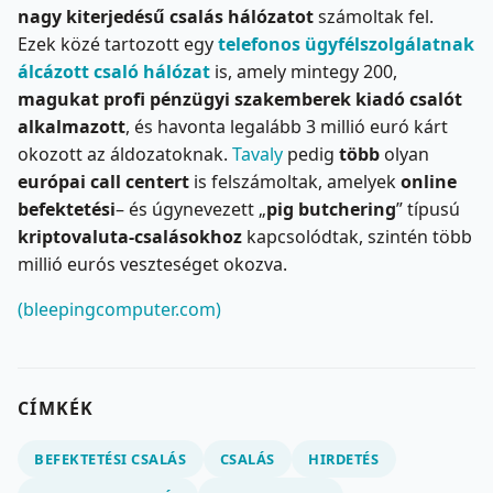
nagy kiterjedésű csalás hálózatot
számoltak fel.
Ezek közé tartozott egy
telefonos ügyfélszolgálatnak
álcázott csaló hálózat
is, amely mintegy 200,
magukat profi pénzügyi szakemberek kiadó csalót
alkalmazott
, és havonta legalább 3 millió euró kárt
okozott az áldozatoknak.
Tavaly
pedig
több
olyan
európai call centert
is felszámoltak, amelyek
online
befektetési
– és úgynevezett „
pig butchering
” típusú
kriptovaluta-csalásokhoz
kapcsolódtak, szintén több
millió eurós veszteséget okozva.
(bleepingcomputer.com)
CÍMKÉK
BEFEKTETÉSI CSALÁS
CSALÁS
HIRDETÉS