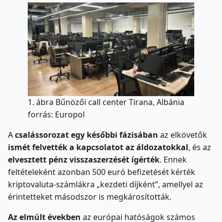
1. ábra Bűnözői call center Tirana, Albánia
forrás: Europol
A
csalássorozat egy későbbi fázisában
az elkövetők
ismét felvették a kapcsolatot az áldozatokkal
, és az
elvesztett pénz visszaszerzését ígérték
. Ennek
feltételeként azonban 500 euró befizetését kérték
kriptovaluta-számlákra „kezdeti díjként”, amellyel az
érintetteket másodszor is megkárosították.
Az elmúlt években
az európai hatóságok számos