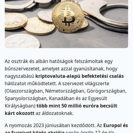
Az osztrák és albán hatóságok felszámoltak egy
bűnszervezetet, amelyet azzal gyanúsítanak, hogy
nagyszabású
kriptovaluta-alapú befektetési csalás
hálózatot működtetett. A szervezet világszerte
(Olaszországban, Németországban, Görögországban,
Spanyolországban, Kanadában és az Egyesült
Királyságban)
több mint 50 millió euróra becsült
kárt okozott
az áldozatoknak.
A nyomozás 2023 júniusában kezdődött. Az
Europol és
az Eurojust közös akciója
során április 17-én tíz