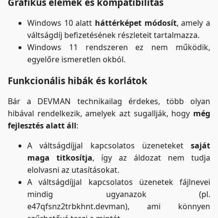
Grafikus elemek és kompatibilitás
Windows 10 alatt
háttérképet módosít
, amely a
váltságdíj befizetésének részleteit tartalmazza.
Windows 11 rendszeren ez nem működik,
egyelőre ismeretlen okból.
Funkcionális hibák és korlátok
Bár a DEVMAN technikailag érdekes, több olyan
hibával rendelkezik, amelyek azt sugallják, hogy
még
fejlesztés alatt áll
:
A váltságdíjjal kapcsolatos üzeneteket
saját
maga titkosítja
, így az áldozat nem tudja
elolvasni az utasításokat.
A váltságdíjjal kapcsolatos üzenetek fájlnevei
mindig ugyanazok (pl.
e47qfsnz2trbkhnt.devman), ami könnyen