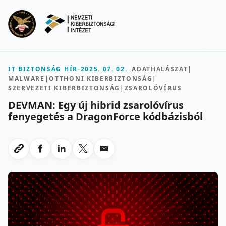
Ugrás a fő tartalomra
Menu
IT BIZTONSÁG HÍR
-
2025. 07. 02.
ADATHALÁSZAT
|
MALWARE
|
OTTHONI KIBERBIZTONSÁG
|
SZERVEZETI KIBERBIZTONSÁG
|
ZSAROLÓVÍRUS
DEVMAN: Egy új hibrid zsarolóvírus
fenyegetés a DragonForce kódbázisból
Megosztas Facebookon
Megosztas LinkedInen
Megosztas X-en
Megosztas emailben
Link masolasa