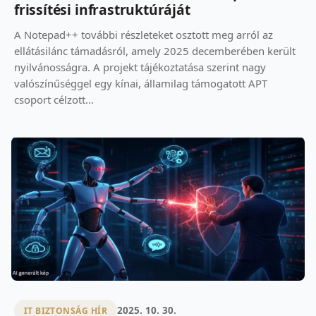
frissítési infrastruktúráját
A Notepad++ további részleteket osztott meg arról az
ellátásilánc támadásról, amely 2025 decemberében került
nyilvánosságra. A projekt tájékoztatása szerint nagy
valószínűséggel egy kínai, államilag támogatott APT
csoport célzott...
2025. 10. 30.
IT BIZTONSÁG HÍR