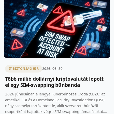
2026. 06. 30.
IT BIZTONSÁG HÍR
Több millió dollárnyi kriptovalutát lopott
el egy SIM-swapping bűnbanda
2026 júniusában a lengyel Kiberbűnözési Iroda (CBZC) az
amerikai FBI és a Homeland Security Investigations (HSI)
négy személyt tartóztatott le, akik szervezett bűnözői
csoportként hajtottak végre SIM-swapping támadásokat....