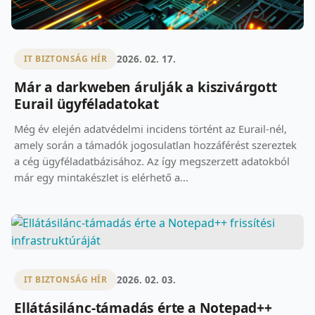
2026. 02. 17.
IT BIZTONSÁG HÍR
Már a darkweben árulják a kiszivárgott
Eurail ügyféladatokat
Még év elején adatvédelmi incidens történt az Eurail-nél,
amely során a támadók jogosulatlan hozzáférést szereztek
a cég ügyféladatbázisához. Az így megszerzett adatokból
már egy mintakészlet is elérhető a...
2026. 02. 03.
IT BIZTONSÁG HÍR
Ellátásilánc-támadás érte a Notepad++