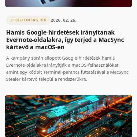
2026. 02. 26.
IT BIZTONSÁG HÍR
Hamis Google-hirdetések irányítanak
Evernote-oldalakra, így terjed a MacSync
kártevő a macOS-en
A kampány során ellopott Google-hirdetések hamis
Evernote-oldalakra irányítják a macOS-felhasználókat,
amint egy kódolt Terminal-parancs futtatásával a MacSync
Stealer kártevő települ a rendszerükre.