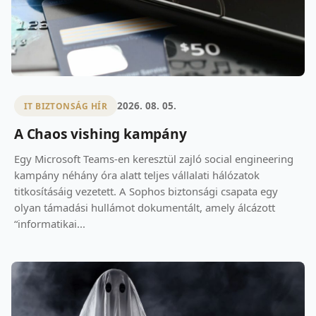
2026. 08. 05.
IT BIZTONSÁG HÍR
A Chaos vishing kampány
Egy Microsoft Teams-en keresztül zajló social engineering
kampány néhány óra alatt teljes vállalati hálózatok
titkosításáig vezetett. A Sophos biztonsági csapata egy
olyan támadási hullámot dokumentált, amely álcázott
“informatikai...