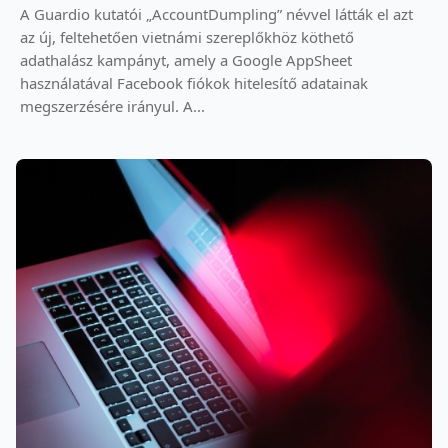
A Guardio kutatói „AccountDumpling” névvel látták el azt
az új, feltehetően vietnámi szereplőkhöz köthető
adathalász kampányt, amely a Google AppSheet
használatával Facebook fiókok hitelesítő adatainak
megszerzésére irányul. A...