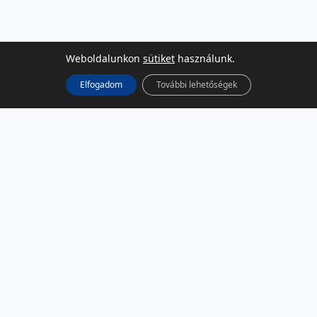
Weboldalunkon
sütiket
használunk.
Elfogadom
További lehetőségek
KÖZÖSSÉGI MÉDIA
Facebook
LinkedIn
Instagram
Podcast