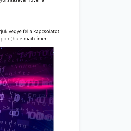
orsításával növeli a
jük vegye fel a kapcsolatot
(pont)hu e-mail címen.