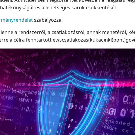
ldeni. Az incidensek megtörténtét követően a reagálás felgy
hatékonyságát és a lehetséges károk csökkentését.
rmányrendelet
szabályozza.
enne a rendszerről, a csatlakozásról, annak menetéről, kér
erre a célra fenntartott ewscsatlakozas(kukac)nki(pont)gov