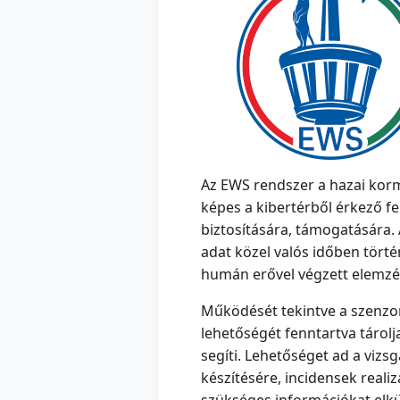
Az EWS rendszer a hazai korm
képes a kibertérből érkező fe
biztosítására, támogatására
adat közel valós időben törté
humán erővel végzett elemzés
Működését tekintve a szenzora
lehetőségét fenntartva tárolj
segíti. Lehetőséget ad a vizs
készítésére, incidensek reali