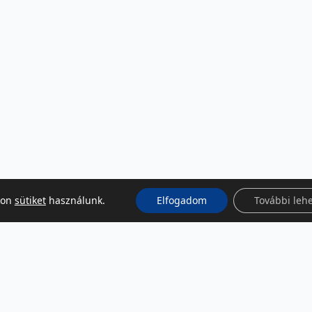
kon
sütiket
használunk.
Elfogadom
További leh
KÖZÖSSÉGI MÉDIA
Facebook