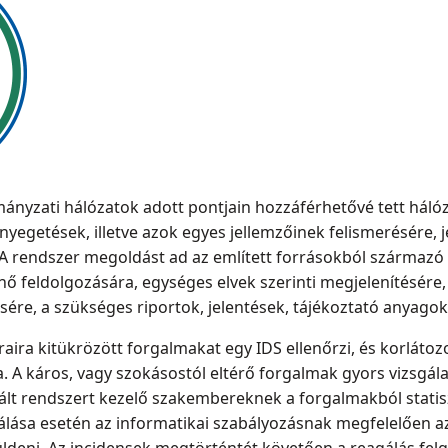
ányzati hálózatok adott pontjain hozzáférhetővé tett háló
nyegetések, illetve azok egyes jellemzőinek felismerésére, 
. A rendszer megoldást ad az említett forrásokból származ
nő feldolgozására, egységes elvek szerinti megjelenítésére, 
ére, a szükséges riportok, jelentések, tájékoztató anyagok 
ira kitükrözött forgalmakat egy IDS ellenőrzi, és korlátozo
a. A káros, vagy szokásostól eltérő forgalmak gyors vizsgál
gált rendszert kezelő szakembereknek a forgalmakból statis
zálása esetén az informatikai szabályozásnak megfelelően az