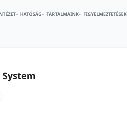
INTÉZET
HATÓSÁG
TARTALMAINK
FIGYELMEZTETÉSEK
g System
kon
nkedInen
as X-en
gosztas emailben