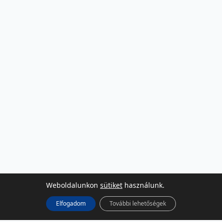
Weboldalunkon
sütiket
használunk.
Elfogadom
További lehetőségek