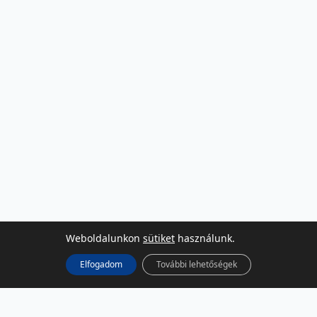
Weboldalunkon
sütiket
használunk.
Elfogadom
További lehetőségek