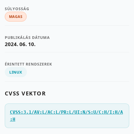
SÚLYOSSÁG
MAGAS
PUBLIKÁLÁS DÁTUMA
2024. 06. 10.
ÉRINTETT RENDSZEREK
LINUX
CVSS VEKTOR
CVSS:3.1/AV:L/AC:L/PR:L/UI:N/S:U/C:H/I:H/A
:H