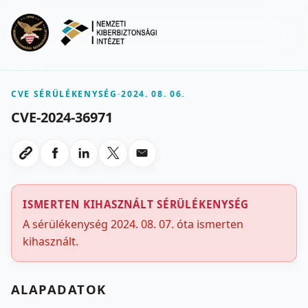
Ugrás a fő tartalomra
Menu
CVE SÉRÜLÉKENYSÉG
-
2024. 08. 06.
CVE-2024-36971
Megosztas Facebookon
Megosztas LinkedInen
Megosztas X-en
Megosztas emailben
Link masolasa
ISMERTEN KIHASZNÁLT SÉRÜLÉKENYSÉG
A sérülékenység 2024. 08. 07. óta ismerten
kihasznált.
ALAPADATOK