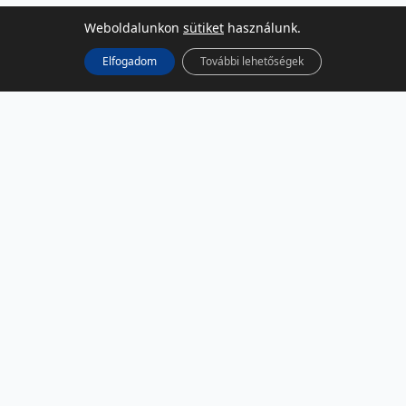
Weboldalunkon
sütiket
használunk.
Elfogadom
További lehetőségek
KÖZÖSSÉGI MÉDIA
Facebook
LinkedIn
Instagram
Podcast
RSS