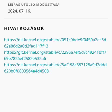
LEÍRÁS UTOLSÓ MÓDOSÍTÁSA
2024. 07. 16.
HIVATKOZÁSOK
https://git.kernel.org/stable/c/051c0bde9f0450a2ec3d
62a86d2a0d2fad117f13
https://git.kernel.org/stable/c/2295a7ef5c8c49241bff7
69e7826ef2582e532a6
https://git.kernel.org/stable/c/5af198c387128a9d2ddd
620b0f0803564a4d4508