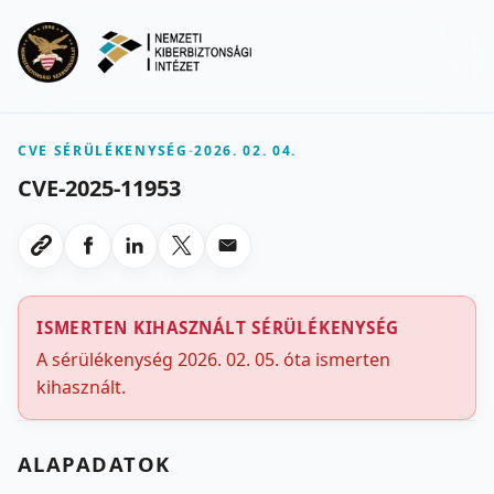
Ugrás a fő tartalomra
Menu
CVE SÉRÜLÉKENYSÉG
-
2026. 02. 04.
CVE-2025-11953
Megosztas Facebookon
Megosztas LinkedInen
Megosztas X-en
Megosztas emailben
Link masolasa
ISMERTEN KIHASZNÁLT SÉRÜLÉKENYSÉG
A sérülékenység 2026. 02. 05. óta ismerten
kihasznált.
ALAPADATOK