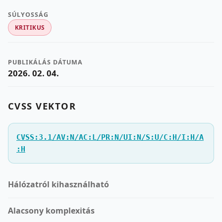
SÚLYOSSÁG
KRITIKUS
PUBLIKÁLÁS DÁTUMA
2026. 02. 04.
CVSS VEKTOR
CVSS:3.1/AV:N/AC:L/PR:N/UI:N/S:U/C:H/I:H/A
:H
Hálózatról kihasználható
Alacsony komplexitás