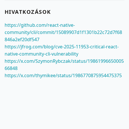
HIVATKOZÁSOK
https://github.com/react-native-
community/cli/commit/15089907d1f1301b22c72d7f68
846a2ef20df547
https://jfrog.com/blog/cve-2025-11953-critical-react-
native-community-cli-vulnerability
https://x.com/SzymonRybczak/status/19861996650005
66848
https://x.com/thymikee/status/1986770875954475375