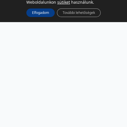
Weboldalunkon
sütiket
használunk.
Elfogadom
További lehetőségek
KÖZÖSSÉGI MÉDIA
Facebook
LinkedIn
Instagram
Podcast
RSS