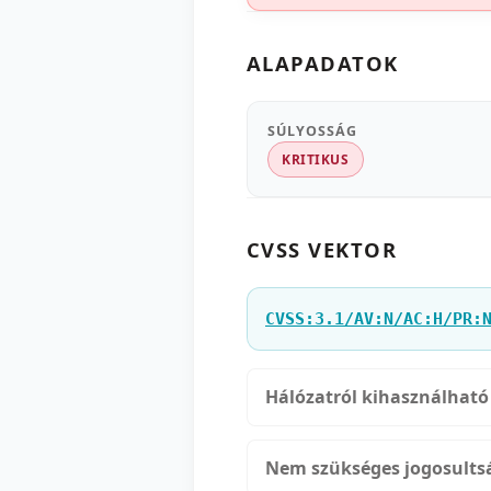
ALAPADATOK
SÚLYOSSÁG
KRITIKUS
CVSS VEKTOR
CVSS:3.1/AV:N/AC:H/PR:
Hálózatról kihasználható
Nem szükséges jogosults