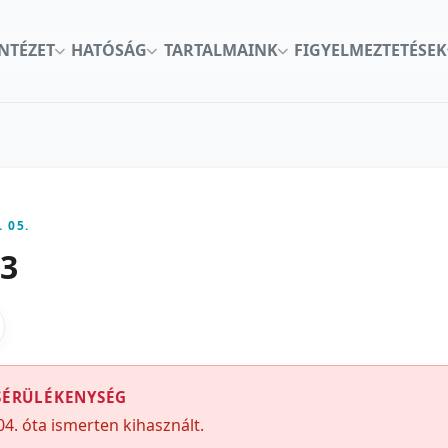
INTÉZET
HATÓSÁG
TARTALMAINK
FIGYELMEZTETÉSEK
. 05.
03
kon
nkedInen
as X-en
gosztas emailben
SÉRÜLÉKENYSÉG
04. óta ismerten kihasznált.