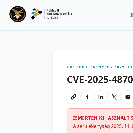
Ugrás a fő tartalomra
CVE SÉRÜLÉKENYSÉG
-
2025. 11
CVE-2025-487
Megosztas Faceboo
Megosztas Li
Megoszt
Me
Link masolasa
ISMERTEN KIHASZNÁLT 
A sérülékenység 2025. 11. 