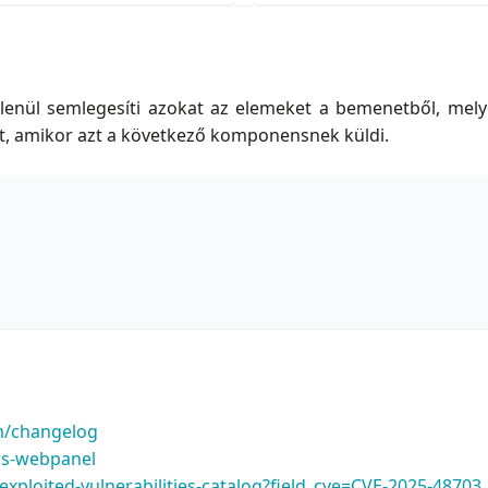
enül semlegesíti azokat az elemeket a bemenetből, mely
t, amikor azt a következő komponensnek küldi.
m/changelog
tos-webpanel
xploited-vulnerabilities-catalog?field_cve=CVE-2025-48703