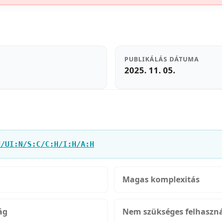
PUBLIKÁLÁS DÁTUMA
2025. 11. 05.
N/UI:N/S:C/C:H/I:H/A:H
Magas komplexitás
ág
Nem szükséges felhaszná