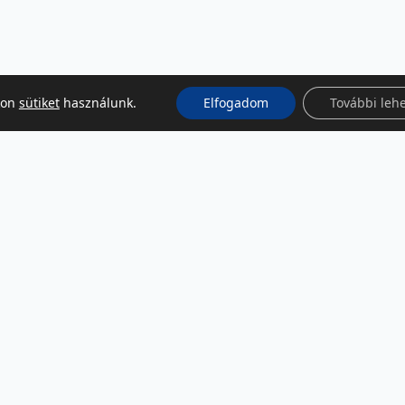
kon
sütiket
használunk.
Elfogadom
További leh
KÖZÖSSÉGI MÉDIA
Facebook
LinkedIn
Instagram
Podcast