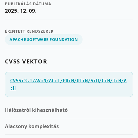
PUBLIKÁLÁS DÁTUMA
2025. 12. 09.
ÉRINTETT RENDSZEREK
APACHE SOFTWARE FOUNDATION
CVSS VEKTOR
CVSS:3.1/AV:N/AC:L/PR:N/UI:N/S:U/C:H/I:H/A
:H
Hálózatról kihasználható
Alacsony komplexitás