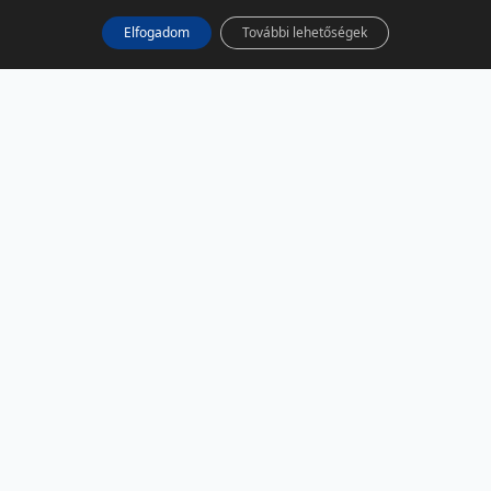
Elfogadom
További lehetőségek
KÖZÖSSÉGI MÉDIA
Facebook
LinkedIn
Instagram
Podcast
RSS