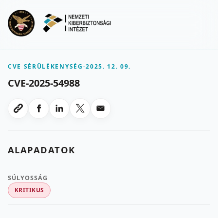
Ugrás a fő tartalomra
Menu
CVE SÉRÜLÉKENYSÉG
-
2025. 12. 09.
CVE-2025-54988
Megosztas Facebookon
Megosztas LinkedInen
Megosztas X-en
Megosztas emailben
Link masolasa
ALAPADATOK
SÚLYOSSÁG
KRITIKUS