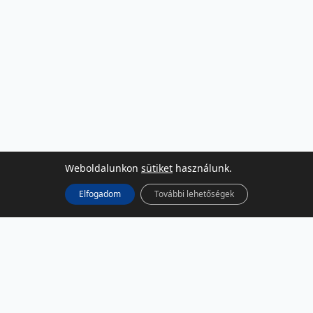
Weboldalunkon
sütiket
használunk.
Elfogadom
További lehetőségek
KÖZÖSSÉGI MÉDIA
Facebook