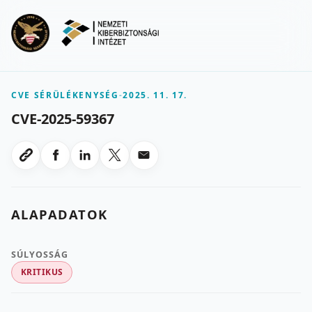
Ugrás a fő tartalomra
Menu
CVE SÉRÜLÉKENYSÉG
-
2025. 11. 17.
CVE-2025-59367
Megosztas Facebookon
Megosztas LinkedInen
Megosztas X-en
Megosztas emailben
Link masolasa
ALAPADATOK
SÚLYOSSÁG
KRITIKUS