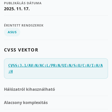
PUBLIKÁLÁS DÁTUMA
2025. 11. 17.
ÉRINTETT RENDSZEREK
ASUS
CVSS VEKTOR
CVSS:3.1/AV:N/AC:L/PR:N/UI:N/S:U/C:H/I:H/A
:H
Hálózatról kihasználható
Alacsony komplexitás