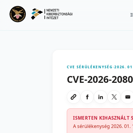
Ugrás a fő tartalomra
CVE SÉRÜLÉKENYSÉG
-
2026. 01
CVE-2026-208
Megosztas Faceboo
Megosztas Li
Megoszt
Me
Link masolasa
ISMERTEN KIHASZNÁLT 
A sérülékenység 2026. 01. 