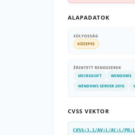
ALAPADATOK
SÚLYOSSÁG
KÖZEPES
ÉRINTETT RENDSZEREK
MICROSOFT
WINDOWS
WINDOWS SERVER 2016
CVSS VEKTOR
CVSS:3.1/AV:L/AC:L/PR: