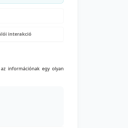
lói interakció
 az információnak egy olyan