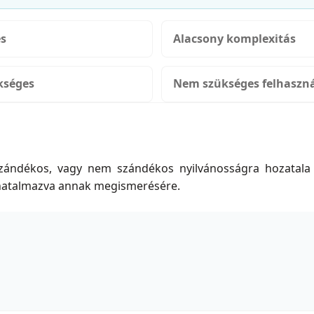
es
Alacsony komplexitás
kséges
Nem szükséges felhaszná
 szándékos, vagy nem szándékos nyilvánosságra hozatala
elhatalmazva annak megismerésére.