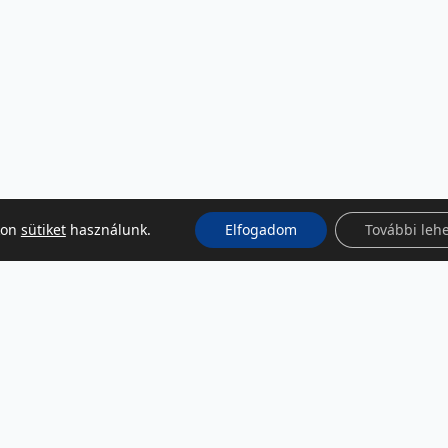
kon
sütiket
használunk.
Elfogadom
További leh
KÖZÖSSÉGI MÉDIA
Facebook
LinkedIn