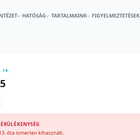
INTÉZET
HATÓSÁG
TARTALMAINK
FIGYELMEZTETÉSEK
. 14.
05
kon
nkedInen
as X-en
gosztas emailben
SÉRÜLÉKENYSÉG
13. óta ismerten kihasznált.