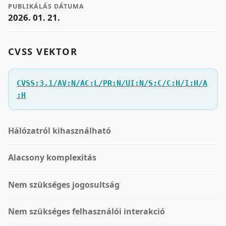
PUBLIKÁLÁS DÁTUMA
2026. 01. 21.
CVSS VEKTOR
CVSS:3.1/AV:N/AC:L/PR:N/UI:N/S:C/C:H/I:H/A
:H
Hálózatról kihasználható
Alacsony komplexitás
Nem szükséges jogosultság
Nem szükséges felhasználói interakció