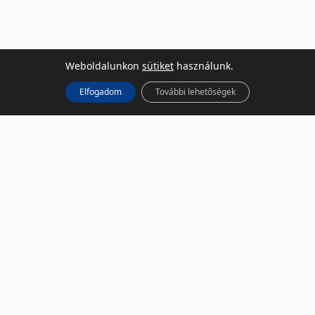
Weboldalunkon
sütiket
használunk.
Elfogadom
További lehetőségek
KÖZÖSSÉGI MÉDIA
Facebook
LinkedIn
Instagram
Podcast