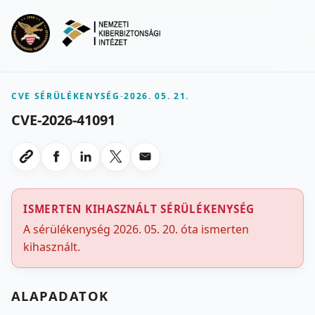
Ugrás a fő tartalomra
Menu
CVE SÉRÜLÉKENYSÉG
-
2026. 05. 21.
CVE-2026-41091
Megosztas Facebookon
Megosztas LinkedInen
Megosztas X-en
Megosztas emailben
Link masolasa
ISMERTEN KIHASZNÁLT SÉRÜLÉKENYSÉG
A sérülékenység 2026. 05. 20. óta ismerten
kihasznált.
ALAPADATOK