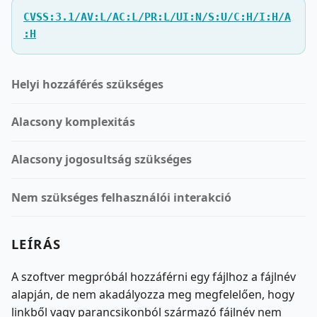
CVSS:3.1/AV:L/AC:L/PR:L/UI:N/S:U/C:H/I:H/A
:H
Helyi hozzáférés szükséges
Alacsony komplexitás
Alacsony jogosultság szükséges
Nem szükséges felhasználói interakció
LEÍRÁS
A szoftver megpróbál hozzáférni egy fájlhoz a fájlnév
alapján, de nem akadályozza meg megfelelően, hogy
linkből vagy parancsikonból származó fájlnév nem