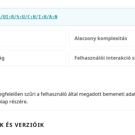
N/UI:R/S:U/C:H/I:H/A:N
Alacsony komplexitás
ág
Felhasználói interakció 
elelően szűri a felhasználó által megadott bemeneti adat
lap részére.
K ÉS VERZIÓIK