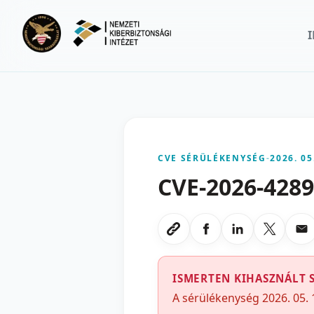
Ugrás a fő tartalomra
CVE SÉRÜLÉKENYSÉG
-
2026. 05
CVE-2026-428
Megosztas Faceboo
Megosztas Li
Megoszt
Me
Link masolasa
ISMERTEN KIHASZNÁLT 
A sérülékenység 2026. 05. 