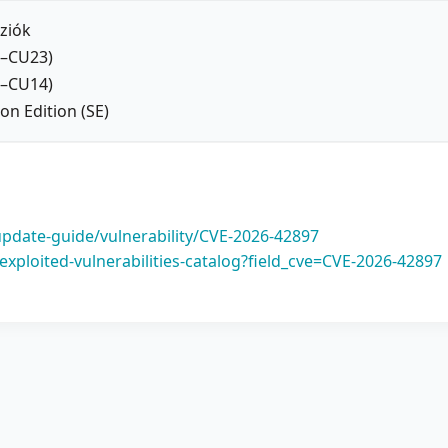
rziók
1–CU23)
1–CU14)
on Edition (SE)
update-guide/vulnerability/CVE-2026-42897
xploited-vulnerabilities-catalog?field_cve=CVE-2026-42897