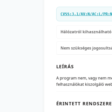
CVSS:3.1/AV:N/AC:L/PR:
Hálózatról kihasználható
Nem szükséges jogosults
LEÍRÁS
A program nem, vagy nem megf
felhasználókat kiszolgáló web
ÉRINTETT RENDSZERE