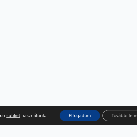
kon
sütiket
használunk.
Elfogadom
További leh