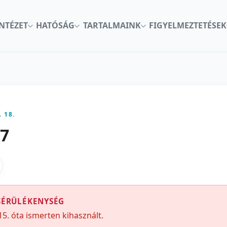
INTÉZET
HATÓSÁG
TARTALMAINK
FIGYELMEZTETÉSEK
. 18.
97
kon
nkedInen
as X-en
gosztas emailben
SÉRÜLÉKENYSÉG
15. óta ismerten kihasznált.