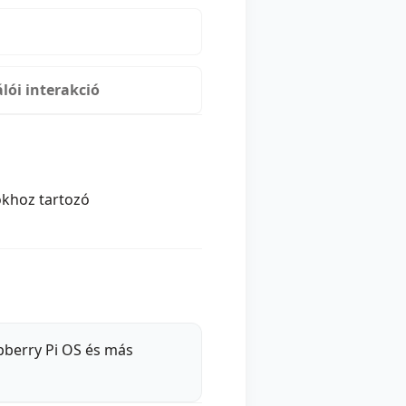
lói interakció
kokhoz tartozó
spberry Pi OS és más