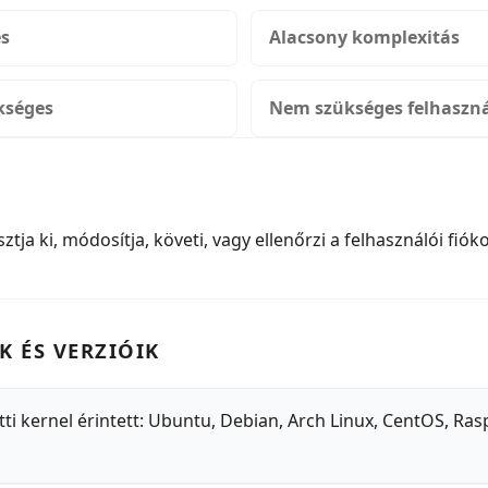
es
Alacsony komplexitás
kséges
Nem szükséges felhaszná
ja ki, módosítja, követi, vagy ellenőrzi a felhasználói fió
K ÉS VERZIÓIK
ti kernel érintett: Ubuntu, Debian, Arch Linux, CentOS, Ra