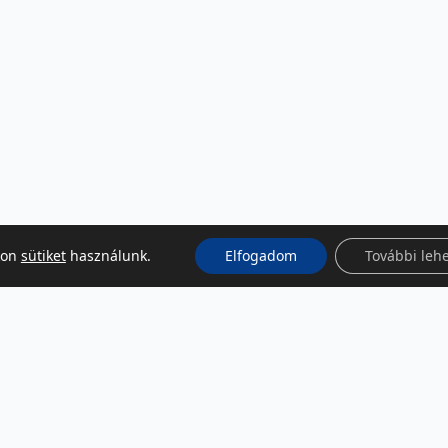
kon
sütiket
használunk.
Elfogadom
További leh
KÖZÖSSÉGI MÉDIA
Facebook