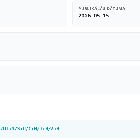
PUBLIKÁLÁS DÁTUMA
2026. 05. 15.
L/UI:N/S:U/C:H/I:H/A:H