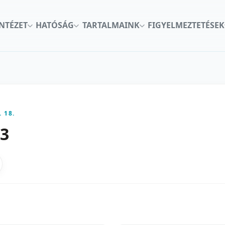
INTÉZET
HATÓSÁG
TARTALMAINK
FIGYELMEZTETÉSEK
. 18.
33
kon
nkedInen
as X-en
gosztas emailben