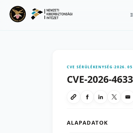
Ugrás a fő tartalomra
CVE SÉRÜLÉKENYSÉG
-
2026. 05
CVE-2026-463
Megosztas Faceboo
Megosztas Li
Megoszt
Me
Link masolasa
ALAPADATOK