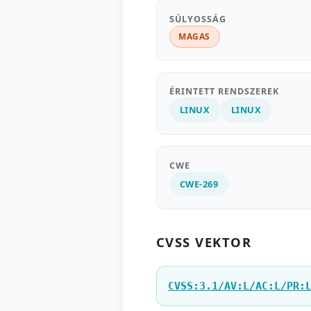
SÚLYOSSÁG
MAGAS
ÉRINTETT RENDSZEREK
LINUX
LINUX
CWE
CWE-269
CVSS VEKTOR
CVSS:3.1/AV:L/AC:L/PR: