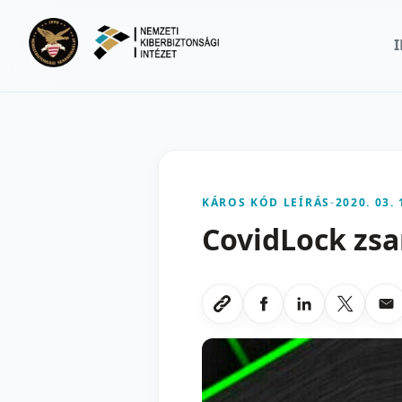
Ugrás a fő tartalomra
KÁROS KÓD LEÍRÁS
-
2020. 03. 
CovidLock zsa
Megosztas Faceboo
Megosztas Li
Megoszt
Me
Link masolasa