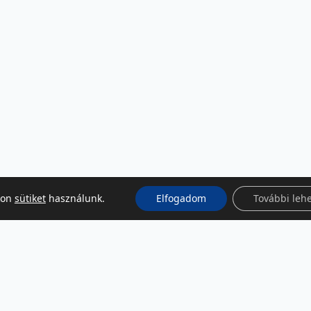
kon
sütiket
használunk.
Elfogadom
További leh
KÖZÖSSÉGI MÉDIA
Facebook