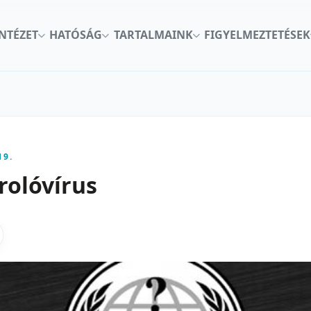
INTÉZET
HATÓSÁG
TARTALMAINK
FIGYELMEZTETÉSEK
19.
rolóvírus
kon
nkedInen
as X-en
gosztas emailben