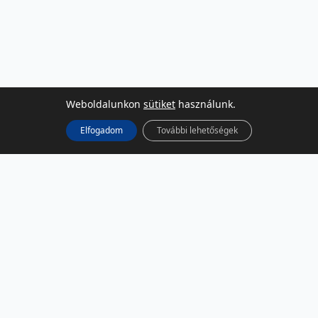
Weboldalunkon
sütiket
használunk.
Elfogadom
További lehetőségek
KÖZÖSSÉGI MÉDIA
Facebook
LinkedIn
Instagram