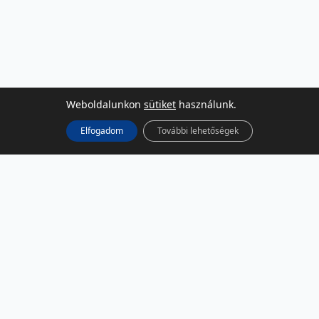
Weboldalunkon
sütiket
használunk.
Elfogadom
További lehetőségek
KÖZÖSSÉGI MÉDIA
Facebook
LinkedIn
Instagram